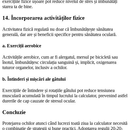
exercițiile fizice ușoare pot reduce nivelul de stres și îmbunătăți
starea ta de bine.
14. Încorporarea activităților fizice
Activitatea fizică regulată nu doar că îmbunătățește sănătatea
generală, dar are și beneficii specifice pentru sănătatea oculară.
a. Exerciții aerobice
Activitățile aerobice, cum ar fi alergatul, mersul pe bicicletă sau
înotul, îmbunătățesc circulația sanguină și, implicit, oxigenarea
tuturor organelor, inclusiv a ochilor.
b. Întinderi și mișcări ale gâtului
Exercițiile de întindere și rotațiile gâtului pot reduce tensiunea
musculară acumulată în timpul lucrului la calculator, prevenind astfel
durerile de cap cauzate de stresul ocular.
Concluzie
Protejarea ochilor atunci când lucrezi toată ziua la calculator necesită
o combinație de strategii și bune practici. Adoptarea regulii 20-20-