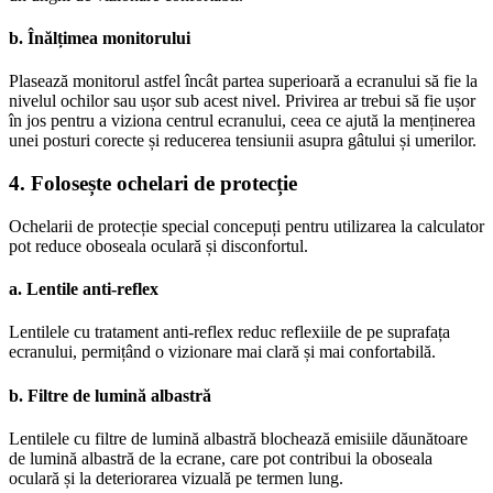
b. Înălțimea monitorului
Plasează monitorul astfel încât partea superioară a ecranului să fie la
nivelul ochilor sau ușor sub acest nivel. Privirea ar trebui să fie ușor
în jos pentru a viziona centrul ecranului, ceea ce ajută la menținerea
unei posturi corecte și reducerea tensiunii asupra gâtului și umerilor.
4. Folosește ochelari de protecție
Ochelarii de protecție special concepuți pentru utilizarea la calculator
pot reduce oboseala oculară și disconfortul.
a. Lentile anti-reflex
Lentilele cu tratament anti-reflex reduc reflexiile de pe suprafața
ecranului, permițând o vizionare mai clară și mai confortabilă.
b. Filtre de lumină albastră
Lentilele cu filtre de lumină albastră blochează emisiile dăunătoare
de lumină albastră de la ecrane, care pot contribui la oboseala
oculară și la deteriorarea vizuală pe termen lung.