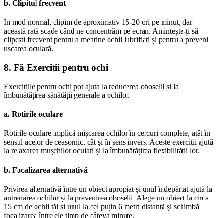
b. Clipitul frecvent
În mod normal, clipim de aproximativ 15-20 ori pe minut, dar
această rată scade când ne concentrăm pe ecran. Amintește-ți să
clipești frecvent pentru a menține ochii lubrifiați și pentru a preveni
uscarea oculară.
8. Fă Exerciții pentru ochi
Exercițiile pentru ochi pot ajuta la reducerea oboselii și la
îmbunătățirea sănătății generale a ochilor.
a. Rotirile oculare
Rotirile oculare implică mișcarea ochilor în cercuri complete, atât în
sensul acelor de ceasornic, cât și în sens invers. Aceste exerciții ajută
la relaxarea mușchilor oculari și la îmbunătățirea flexibilității lor.
b. Focalizarea alternativă
Privirea alternativă între un obiect apropiat și unul îndepărtat ajută la
antrenarea ochilor și la prevenirea oboselii. Alege un obiect la circa
15 cm de ochii tăi și unul la cel puțin 6 metri distanță și schimbă
focalizarea între ele timp de câteva minute.