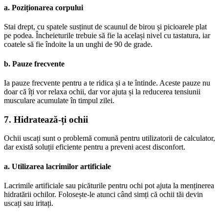
a. Poziționarea corpului
Stai drept, cu spatele susținut de scaunul de birou și picioarele plat
pe podea. Încheieturile trebuie să fie la același nivel cu tastatura, iar
coatele să fie îndoite la un unghi de 90 de grade.
b. Pauze frecvente
Ia pauze frecvente pentru a te ridica și a te întinde. Aceste pauze nu
doar că îți vor relaxa ochii, dar vor ajuta și la reducerea tensiunii
musculare acumulate în timpul zilei.
7. Hidratează-ți ochii
Ochii uscați sunt o problemă comună pentru utilizatorii de calculator,
dar există soluții eficiente pentru a preveni acest disconfort.
a. Utilizarea lacrimilor artificiale
Lacrimile artificiale sau picăturile pentru ochi pot ajuta la menținerea
hidratării ochilor. Folosește-le atunci când simți că ochii tăi devin
uscați sau iritați.