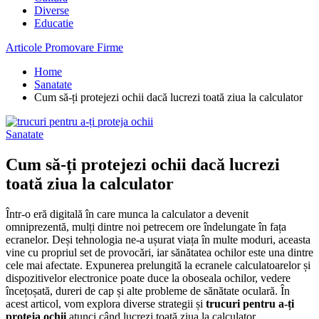
Diverse
Educatie
Articole Promovare Firme
Home
Sanatate
Cum să-ți protejezi ochii dacă lucrezi toată ziua la calculator
Sanatate
Cum să-ți protejezi ochii dacă lucrezi
toată ziua la calculator
Într-o eră digitală în care munca la calculator a devenit
omniprezentă, mulți dintre noi petrecem ore îndelungate în fața
ecranelor. Deși tehnologia ne-a ușurat viața în multe moduri, aceasta
vine cu propriul set de provocări, iar sănătatea ochilor este una dintre
cele mai afectate. Expunerea prelungită la ecranele calculatoarelor și
dispozitivelor electronice poate duce la oboseala ochilor, vedere
încețoșată, dureri de cap și alte probleme de sănătate oculară. În
acest articol, vom explora diverse strategii și
trucuri pentru a-ți
proteja ochii
atunci când lucrezi toată ziua la calculator.