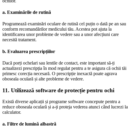
ochilor.
a. Examinările de rutină
Programează examinări oculare de rutină cel puțin o dată pe an sau
conform recomandărilor medicului tău. Acestea pot ajuta la
identificarea unor probleme de vedere sau a unor afecțiuni care
necesită tratament.
b. Evaluarea prescripțiilor
Dacă porți ochelari sau lentile de contact, este important să-ți
actualizezi prescripția în mod regulat pentru a te asigura că ochii tăi
primesc corecția necesară. O prescripție inexactă poate agrava
oboseala oculară și alte probleme de vedere.
11. Utilizează software de protecție pentru ochi
Există diverse aplicații și programe software concepute pentru a
reduce oboseala oculară și a-ți proteja vederea atunci când lucrezi la
calculator.
a. Filtre de lumină albastră