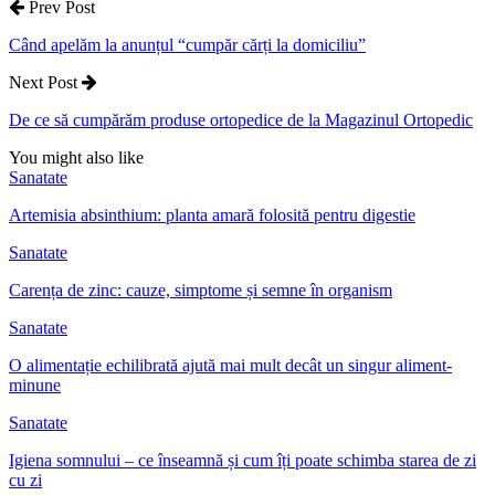
Prev Post
Când apelăm la anunțul “cumpăr cărți la domiciliu”
Next Post
De ce să cumpărăm produse ortopedice de la Magazinul Ortopedic
You might also like
Sanatate
Artemisia absinthium: planta amară folosită pentru digestie
Sanatate
Carența de zinc: cauze, simptome și semne în organism
Sanatate
O alimentație echilibrată ajută mai mult decât un singur aliment-
minune
Sanatate
Igiena somnului – ce înseamnă și cum îți poate schimba starea de zi
cu zi