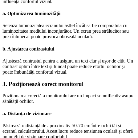
influența confortul vizual.
a. Optimizarea luminozității
Setează luminozitatea ecranului astfel încât să fie comparabilă cu
luminozitatea mediului înconjurător. Un ecran prea strălucitor sau
prea întunecat poate provoca oboseală oculară.
b. Ajustarea contrastului
Ajustează contrastul pentru a asigura un text clar și ușor de citit. Un
contrast optim între text și fundal poate reduce efortul ochilor și
poate îmbunătăți confortul vizual.
3. Poziționează corect monitorul
Poziționarea corectă a monitorului are un impact semnificativ asupra
sănătății ochilor.
a. Distanța de vizionare
Păstrează o distanță de aproximativ 50-70 cm între ochii tăi și
ecranul calculatorului. Acest lucru reduce tensiunea oculară și oferă
un unghi de vizionare confortabil.