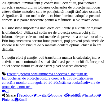
20, ajustarea luminozității și contrastului ecranului, poziționarea
corectă a monitorului și folosirea ochelarilor de protecție sunt doar
câteva dintre metodele care te pot ajuta să menții sănătatea oculară.
Asigură-te că ai un mediu de lucru bine iluminat, adoptă o postură
corectă și ia pauze frecvente pentru a te întinde și a-ți relaxa ochii.
Nu subestima importanța unei diete echilibrate și a vizitelor regulate
la oftalmolog. Utilizează software de protecție pentru ochi și fii
informat despre cele mai noi metode de prevenire a oboselii oculare.
Prin implementarea acestor bune practici, poți preveni problemele de
vedere și te poți bucura de o sănătate oculară optimă, chiar și în era
digitală.
Cu puțin efort și atenție, poți transforma munca la calculator într-o
activitate mai confortabilă și mai sănătoasă pentru ochii tăi. Începe să
aplici aceste sfaturi chiar de astăzi și vei observa diferența!
Exerciții pentru ochi
Iluminarea adecvată a spațiului de
lucru
ochelari de protecție
postură corectă la birou
Poziționarea
corectă a monitorului
regula 20-20-20
sănătatea oculară
software de
protecție pentru ochi
0
Share
Facebook
Twitter
Google+
ReddIt
WhatsApp
Pinterest
Email