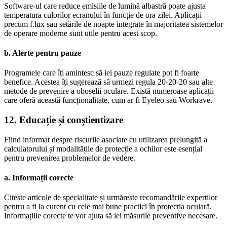
Software-ul care reduce emisiile de lumină albastră poate ajusta
temperatura culorilor ecranului în funcție de ora zilei. Aplicații
precum f.lux sau setările de noapte integrate în majoritatea sistemelor
de operare moderne sunt utile pentru acest scop.
b. Alerte pentru pauze
Programele care îți amintesc să iei pauze regulate pot fi foarte
benefice. Acestea îți sugerează să urmezi regula 20-20-20 sau alte
metode de prevenire a oboselii oculare. Există numeroase aplicații
care oferă această funcționalitate, cum ar fi Eyeleo sau Workrave.
12. Educație și conștientizare
Fiind informat despre riscurile asociate cu utilizarea prelungită a
calculatorului și modalitățile de protecție a ochilor este esențial
pentru prevenirea problemelor de vedere.
a. Informații corecte
Citește articole de specialitate și urmărește recomandările experților
pentru a fi la curent cu cele mai bune practici în protecția oculară.
Informațiile corecte te vor ajuta să iei măsurile preventive necesare.