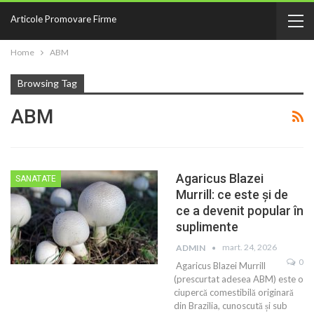
Articole Promovare Firme
Home
ABM
Browsing Tag
ABM
Agaricus Blazei
SANATATE
Murrill: ce este și de
ce a devenit popular în
suplimente
mart. 24, 2026
ADMIN
0
Agaricus Blazei Murrill
(prescurtat adesea ABM) este o
ciupercă comestibilă originară
din Brazilia, cunoscută și sub