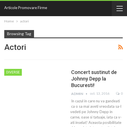
Articole Promovare Firme
Home
actori
Browsing Tag
Actori
Concert sustinut de
DIVERSE
Johnny Depp la
Bucuresti!
oct. 13, 2016
0
ADMIN
In cazul in care nu va gandeati
ca o sa mai aveti vreodata sa-l
vedeti pe Johnny Depp in
carne, oase si tatuaje, iata ca v-
ati inselat! Aceasta posibilitate