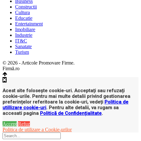
Business
Constructii
Cultura
Educatie
Entertainment
Imobiliare
Industrie
IT&C
Sanatate
Turism
© 2026 - Articole Promovare Firme.
Firmă.ro
Acest site folosește cookie-uri. Acceptați sau refuzați
cookie-urile. Pentru mai multe detalii privind gestionarea
preferințelor referitoare la cookie-uri, vedeți
Politica de
utillizare cookie-uri
. Pentru alte detalii, va rugam sa
accesati pagina
Politică de Confidențialitate
.
Accept
Refuz
Politica de utilizare a Cookie-urilor