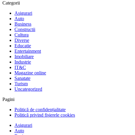
Categorii
Asigurari
Auto
Business
Constructii
Cultura
Diverse
Educatie
Entertainment
Imobiliare
Industrie
IT&C
Magazine online
Sanatate
Turism
Uncategorized
Pagini
Politică de confidențialitate
Politică privind fișierele cookies
Asigurari
Auto