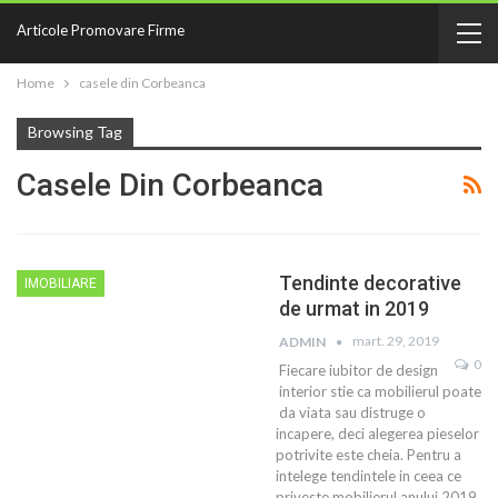
Articole Promovare Firme
Home
casele din Corbeanca
Browsing Tag
Casele Din Corbeanca
Tendinte decorative
IMOBILIARE
de urmat in 2019
mart. 29, 2019
ADMIN
0
Fiecare iubitor de design
interior stie ca mobilierul poate
da viata sau distruge o
incapere, deci alegerea pieselor
potrivite este cheia. Pentru a
intelege tendintele in ceea ce
priveste mobilierul anului 2019,