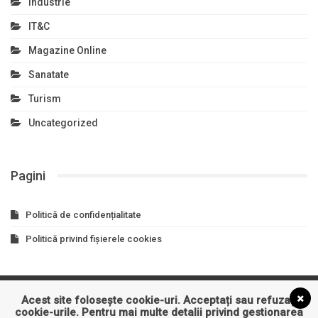
Industrie
IT&C
Magazine Online
Sanatate
Turism
Uncategorized
Pagini
Politică de confidențialitate
Politică privind fișierele cookies
Acest site folosește cookie-uri. Acceptați sau refuzați
Asigurari
Auto
Business
Constructii
Cultura
cookie-urile. Pentru mai multe detalii privind gestionarea