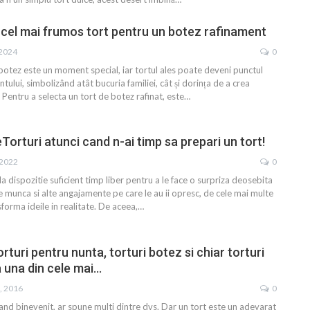
 cel mai frumos tort pentru un botez rafinament
 2024
0
botez este un moment special, iar tortul ales poate deveni punctul
tului, simbolizând atât bucuria familiei, cât și dorința de a crea
. Pentru a selecta un tort de botez rafinat, este…
Torturi atunci cand n-ai timp sa prepari un tort!
, 2022
0
 la dispozitie suficient timp liber pentru a le face o surpriza deosebita
de munca si alte angajamente pe care le au ii opresc, de cele mai multe
nsforma ideile in realitate. De aceea,…
turi pentru nunta, torturi botez si chiar torturi
a una din cele mai…
, 2016
0
and binevenit, ar spune multi dintre dvs. Dar un tort este un adevarat