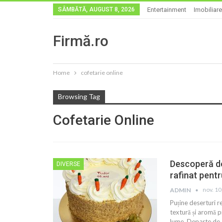
SÂMBĂTĂ, AUGUST 8, 2026
Entertainment
Imobiliare
Firmă.ro
Home
cofetarie online
Browsing Tag
Cofetarie Online
Descoperă del
DIVERSE
rafinat pentr
nov. 10
ADMIN
Puține deserturi r
textură și aromă p
lume. Departe de a