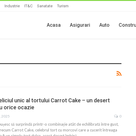
Industrie
IT&C
Sanatate
Turism
Acasa
Asigurari
Auto
Constru
iciul unic al tortului Carrot Cake – un desert
u orice ocazie
, 2025
0
eușesc să surprindă printr-o combinație atât de echilibrată între gust,
recum Carrot Cake, celebrul tort cu morcovi care a cucerit întreaga
 fi un simplu tort dulce, acest desert îmbină…