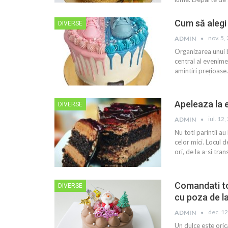
Cum să alegi
DIVERSE
nov. 5,
ADMIN
Organizarea unui 
central al evenimen
amintiri prețioase
Apeleaza la e
DIVERSE
iul. 12
ADMIN
Nu toti parintii au
celor mici. Locul 
ori, de la a-si tra
Comandati tor
DIVERSE
cu poza de l
dec. 12
ADMIN
Un dulce este oric