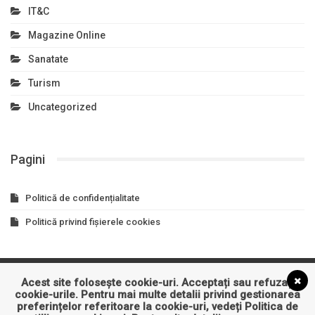
IT&C
Magazine Online
Sanatate
Turism
Uncategorized
Pagini
Politică de confidențialitate
Politică privind fișierele cookies
Acest site folosește cookie-uri. Acceptați sau refuzați
Asigurari
Auto
Business
Constructii
Cultura
cookie-urile. Pentru mai multe detalii privind gestionarea
preferințelor referitoare la cookie-uri, vedeți
Politica de
Educatie
Entertainment
Imobiliare
Industrie
IT&C