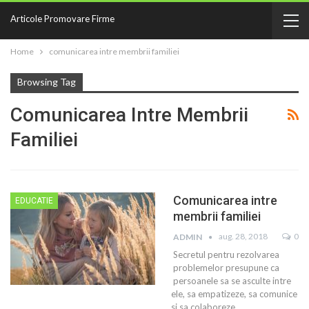
Articole Promovare Firme
Home
comunicarea intre membrii familiei
Browsing Tag
Comunicarea Intre Membrii
Familiei
Comunicarea intre
EDUCATIE
membrii familiei
aug. 28, 2018
0
ADMIN
Secretul pentru rezolvarea
problemelor presupune ca
persoanele sa se asculte intre
ele, sa empatizeze, sa comunice
si sa colaboreze.