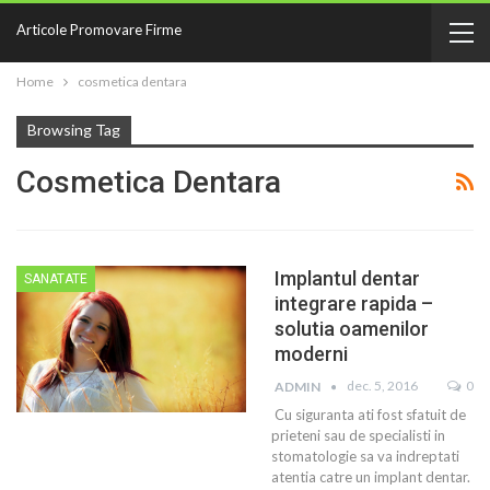
Articole Promovare Firme
Home
cosmetica dentara
Browsing Tag
Cosmetica Dentara
Implantul dentar
SANATATE
integrare rapida –
solutia oamenilor
moderni
dec. 5, 2016
0
ADMIN
Cu siguranta ati fost sfatuit de
prieteni sau de specialisti in
stomatologie sa va indreptati
atentia catre un implant dentar.