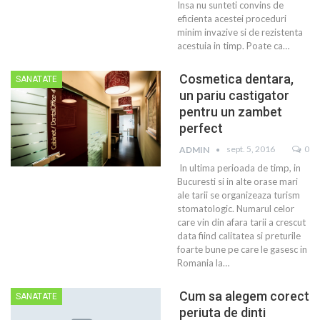
Insa nu sunteti convins de
eficienta acestei proceduri
minim invazive si de rezistenta
acestuia in timp. Poate ca…
Cosmetica dentara,
SANATATE
un pariu castigator
pentru un zambet
perfect
sept. 5, 2016
0
ADMIN
In ultima perioada de timp, in
Bucuresti si in alte orase mari
ale tarii se organizeaza turism
stomatologic. Numarul celor
care vin din afara tarii a crescut
data fiind calitatea si preturile
foarte bune pe care le gasesc in
Romania la…
Cum sa alegem corect
SANATATE
periuta de dinti