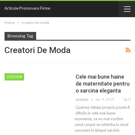
Articole Promovare Firme
Home
creatori de moda
Browsing Tag
Creatori De Moda
Cele mai bune haine
CULTURA
de maternitate pentru
o sarcina eleganta
ian. 9, 2019
0
ADMIN
Gasirea stilului propriu poate fi
dificila in cele mai bune
momente, sa nu mai vorbim
cand corpul se schimba in mod
constant in timpul sarcinii.