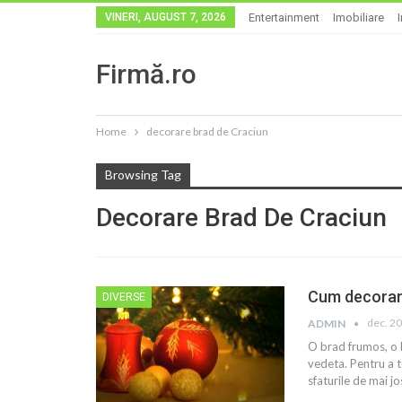
VINERI, AUGUST 7, 2026
Entertainment
Imobiliare
Firmă.ro
Home
decorare brad de Craciun
Browsing Tag
Decorare Brad De Craciun
Cum decoram
DIVERSE
dec. 20
ADMIN
O brad frumos, o b
vedeta. Pentru a t
sfaturile de mai j