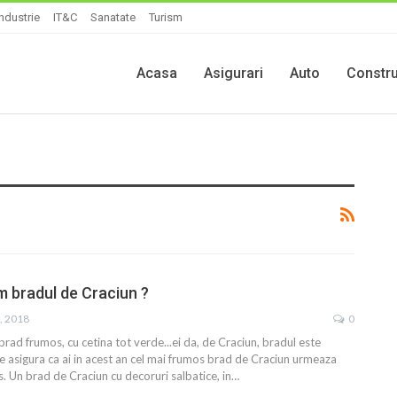
Industrie
IT&C
Sanatate
Turism
Acasa
Asigurari
Auto
Constru
 bradul de Craciun ?
, 2018
0
rad frumos, cu cetina tot verde...ei da, de Craciun, bradul este
e asigura ca ai in acest an cel mai frumos brad de Craciun urmeaza
os. Un brad de Craciun cu decoruri salbatice, in…