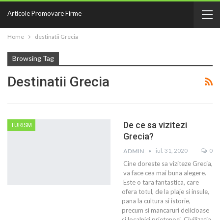
Articole Promovare Firme
Home
destinatii Grecia
Browsing Tag
Destinatii Grecia
De ce sa vizitezi
TURISM
Grecia?
iul. 31, 2020
0
ADMIN
Cine doreste sa viziteze Grecia,
va face cea mai buna alegere.
Este o tara fantastica, care
ofera totul, de la plaje si insule,
pana la cultura si istorie,
precum si mancaruri delicioase
si localnici prietenosi. Civilizatia