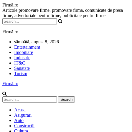
Firmă.ro
Articole promovare firme, promovare firma, comunicate de presa
firme, advertoriale pentru firme, publicitate pentru firme
Firmă.ro
sâmbătă, august 8, 2026
Entertainment
Imobiliare
Industrie
IT&C
Sanatate
Turism
Firmă.ro
Acasa
Asigurari
Auto
Constructii
Cultura