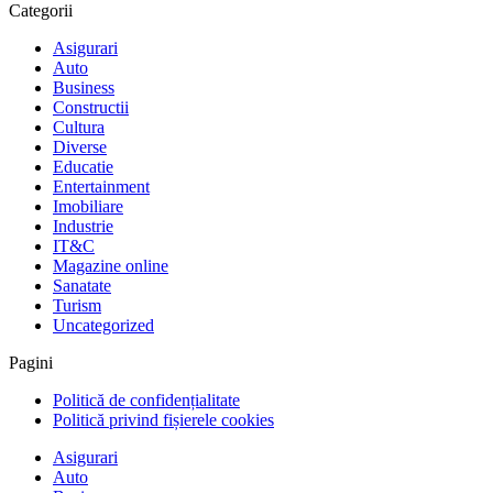
Categorii
Asigurari
Auto
Business
Constructii
Cultura
Diverse
Educatie
Entertainment
Imobiliare
Industrie
IT&C
Magazine online
Sanatate
Turism
Uncategorized
Pagini
Politică de confidențialitate
Politică privind fișierele cookies
Asigurari
Auto