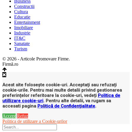
Business
Constructii
Cultura
Educatie
Entertainment
Imobiliare
Industrie
IT&C
Sanatate
Turism
© 2026 - Articole Promovare Firme.
Firmă.ro
Acest site folosește cookie-uri. Acceptați sau refuzați
cookie-urile. Pentru mai multe detalii privind gestionarea
preferințelor referitoare la cookie-uri, vedeți
Politica de
utillizare cookie-uri
. Pentru alte detalii, va rugam sa
accesati pagina
Politică de Confidențialitate
.
Accept
Refuz
Politica de utilizare a Cookie-urilor