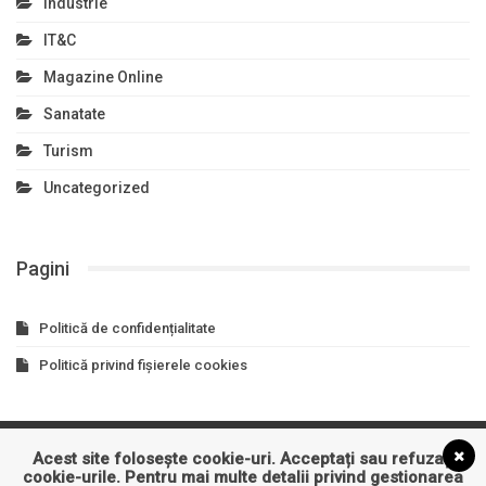
Industrie
IT&C
Magazine Online
Sanatate
Turism
Uncategorized
Pagini
Politică de confidențialitate
Politică privind fișierele cookies
Acest site folosește cookie-uri. Acceptați sau refuzați
Asigurari
Auto
Business
Constructii
Cultura
cookie-urile. Pentru mai multe detalii privind gestionarea