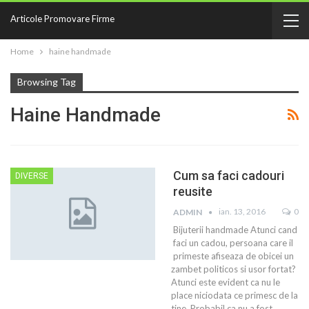
Articole Promovare Firme
Home
haine handmade
Browsing Tag
Haine Handmade
Cum sa faci cadouri
DIVERSE
reusite
ian. 13, 2016
0
ADMIN
Bijuterii handmade Atunci cand
faci un cadou, persoana care il
primeste afiseaza de obicei un
zambet politicos si usor fortat?
Atunci este evident ca nu le
place niciodata ce primesc de la
tine. Probabil ca nu a fost