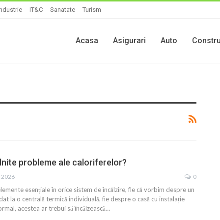
Industrie
IT&C
Sanatate
Turism
Acasa
Asigurari
Auto
Constru
lnite probleme ale caloriferelor?
, 2026
0
elemente esențiale în orice sistem de încălzire, fie că vorbim despre un
t la o centrală termică individuală, fie despre o casă cu instalație
rmal, acestea ar trebui să încălzească…