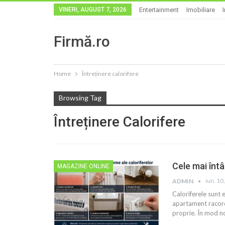
VINERI, AUGUST 7, 2026
Entertainment
Imobiliare
Firmă.ro
Home
Întreținere calorifere
Browsing Tag
Întreținere Calorifere
Cele mai întâ
MAGAZINE ONLINE
iun. 10
ADMIN
Caloriferele sunt 
apartament racorda
proprie. În mod no