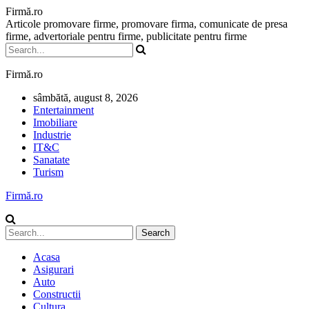
Firmă.ro
Articole promovare firme, promovare firma, comunicate de presa
firme, advertoriale pentru firme, publicitate pentru firme
Firmă.ro
sâmbătă, august 8, 2026
Entertainment
Imobiliare
Industrie
IT&C
Sanatate
Turism
Firmă.ro
Acasa
Asigurari
Auto
Constructii
Cultura