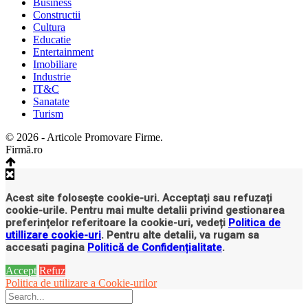
Business
Constructii
Cultura
Educatie
Entertainment
Imobiliare
Industrie
IT&C
Sanatate
Turism
© 2026 - Articole Promovare Firme.
Firmă.ro
Acest site folosește cookie-uri. Acceptați sau refuzați
cookie-urile. Pentru mai multe detalii privind gestionarea
preferințelor referitoare la cookie-uri, vedeți
Politica de
utillizare cookie-uri
. Pentru alte detalii, va rugam sa
accesati pagina
Politică de Confidențialitate
.
Accept
Refuz
Politica de utilizare a Cookie-urilor