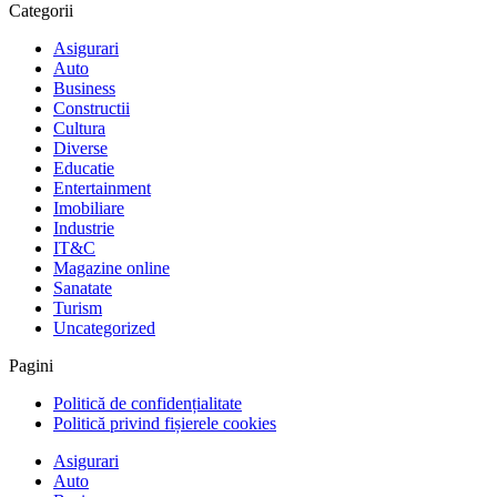
Categorii
Asigurari
Auto
Business
Constructii
Cultura
Diverse
Educatie
Entertainment
Imobiliare
Industrie
IT&C
Magazine online
Sanatate
Turism
Uncategorized
Pagini
Politică de confidențialitate
Politică privind fișierele cookies
Asigurari
Auto