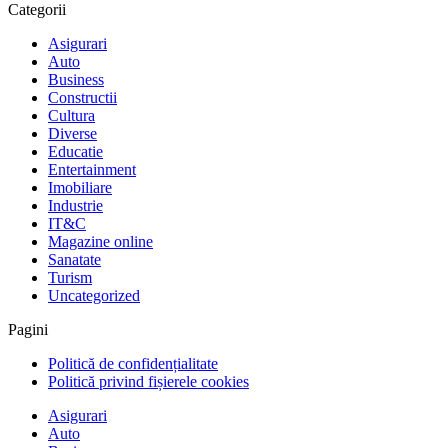
Categorii
Asigurari
Auto
Business
Constructii
Cultura
Diverse
Educatie
Entertainment
Imobiliare
Industrie
IT&C
Magazine online
Sanatate
Turism
Uncategorized
Pagini
Politică de confidențialitate
Politică privind fișierele cookies
Asigurari
Auto