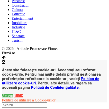
Business
Constructii
Cultura
Educatie
Entertainment
Imobiliare
Industrie
IT&C
Sanatate
Turism
© 2026 - Articole Promovare Firme.
Firmă.ro
Acest site folosește cookie-uri. Acceptați sau refuzați
cookie-urile. Pentru mai multe detalii privind gestionarea
preferințelor referitoare la cookie-uri, vedeți
Politica de
utillizare cookie-uri
. Pentru alte detalii, va rugam sa
accesati pagina
Politică de Confidențialitate
.
Accept
Refuz
Politica de utilizare a Cookie-urilor