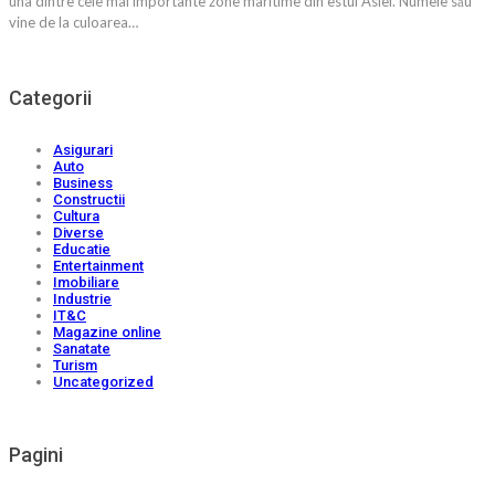
una dintre cele mai importante zone maritime din estul Asiei. Numele său
vine de la culoarea…
Categorii
Asigurari
Auto
Business
Constructii
Cultura
Diverse
Educatie
Entertainment
Imobiliare
Industrie
IT&C
Magazine online
Sanatate
Turism
Uncategorized
Pagini