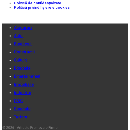
Politică de confidențialitate
Politică privind fișierele cookies
Asigurari
Auto
Business
Constructii
Cultura
Educatie
Entertainment
Imobiliare
Industrie
IT&C
Sanatate
Turism
© 2026 - Articole Promovare Firme.