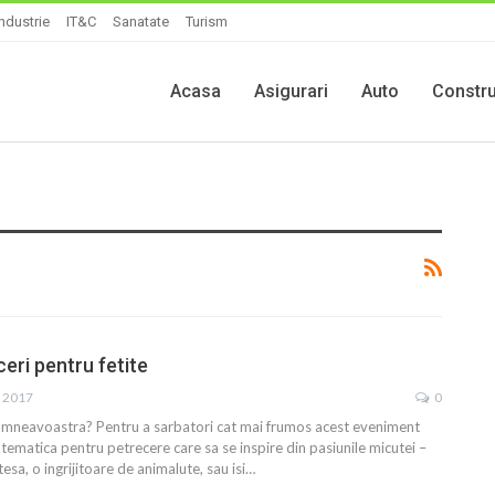
Industrie
IT&C
Sanatate
Turism
Acasa
Asigurari
Auto
Constru
ceri pentru fetite
, 2017
0
 dumneavoastra? Pentru a sarbatori cat mai frumos acest eveniment
o tematica pentru petrecere care sa se inspire din pasiunile micutei –
tesa, o ingrijitoare de animalute, sau isi…