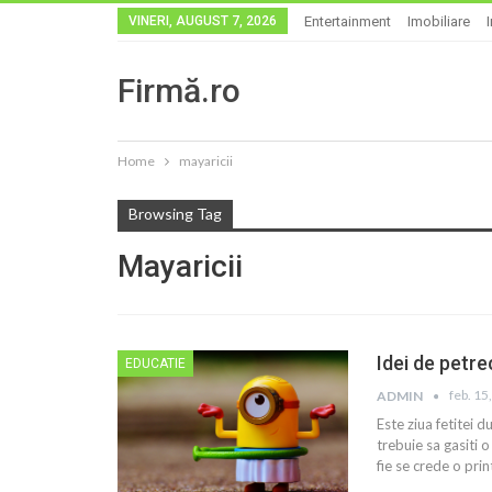
VINERI, AUGUST 7, 2026
Entertainment
Imobiliare
Firmă.ro
Home
mayaricii
Browsing Tag
Mayaricii
Idei de petre
EDUCATIE
feb. 15
ADMIN
Este ziua fetitei
trebuie sa gasiti 
fie se crede o prin