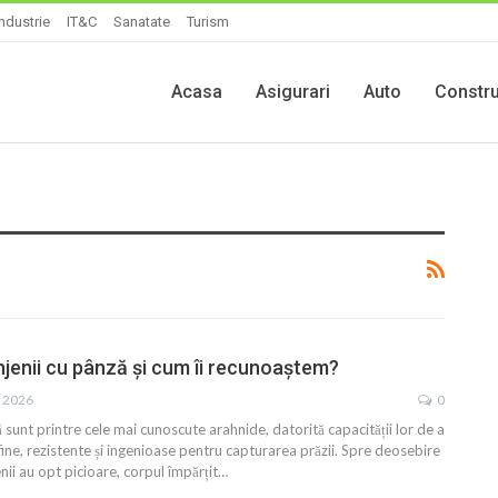
Industrie
IT&C
Sanatate
Turism
Acasa
Asigurari
Auto
Constru
njenii cu pânză și cum îi recunoaștem?
, 2026
0
ă sunt printre cele mai cunoscute arahnide, datorită capacității lor de a
 fine, rezistente și ingenioase pentru capturarea prăzii. Spre deosebire
enii au opt picioare, corpul împărțit…