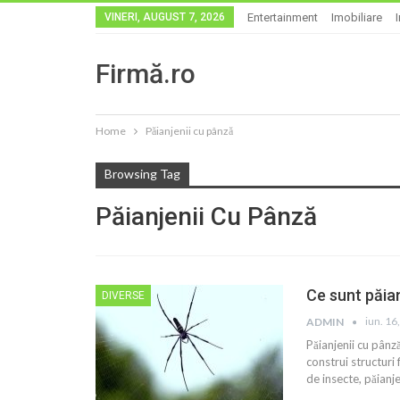
VINERI, AUGUST 7, 2026
Entertainment
Imobiliare
Firmă.ro
Home
Păianjenii cu pânză
Browsing Tag
Păianjenii Cu Pânză
Ce sunt păia
DIVERSE
iun. 16
ADMIN
Păianjenii cu pânz
construi structuri
de insecte, păianj