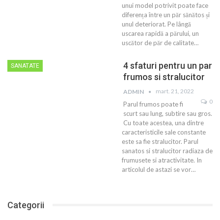
unui model potrivit poate face
diferența între un păr sănătos și
unul deteriorat. Pe lângă
uscarea rapidă a părului, un
uscător de păr de calitate…
4 sfaturi pentru un par
SANATATE
frumos si stralucitor
mart. 21, 2022
ADMIN
0
Parul frumos poate fi
scurt sau lung, subtire sau gros.
Cu toate acestea, una dintre
caracteristicile sale constante
este sa fie stralucitor. Parul
sanatos si stralucitor radiaza de
frumusete si atractivitate. In
articolul de astazi se vor…
Categorii