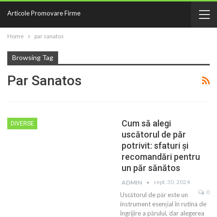
Articole Promovare Firme
Home
par sanatos
Browsing Tag
Par Sanatos
Cum să alegi
DIVERSE
uscătorul de păr
potrivit: sfaturi și
recomandări pentru
un păr sănătos
sept. 30, 2024
ADMIN
0
Uscătorul de păr este un
instrument esențial în rutina de
îngrijire a părului, dar alegerea