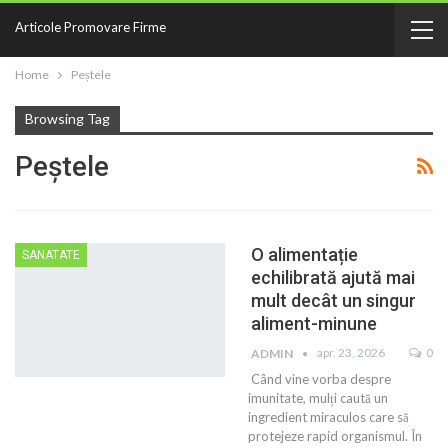
Articole Promovare Firme
Home
Peștele
Browsing Tag
Peștele
O alimentație
SANATATE
echilibrată ajută mai
mult decât un singur
aliment-minune
apr. 23, 2026
0
ADMIN
Când vine vorba despre
imunitate, mulți caută un
ingredient miraculos care să
protejeze rapid organismul. În