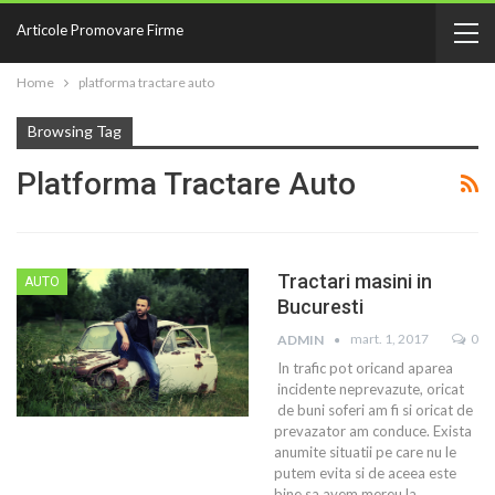
Articole Promovare Firme
Home
platforma tractare auto
Browsing Tag
Platforma Tractare Auto
Tractari masini in
AUTO
Bucuresti
mart. 1, 2017
0
ADMIN
In trafic pot oricand aparea
incidente neprevazute, oricat
de buni soferi am fi si oricat de
prevazator am conduce. Exista
anumite situatii pe care nu le
putem evita si de aceea este
bine sa avem mereu la