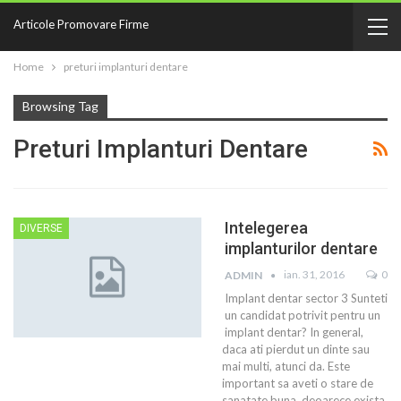
Articole Promovare Firme
Home
preturi implanturi dentare
Browsing Tag
Preturi Implanturi Dentare
Intelegerea
DIVERSE
implanturilor dentare
ian. 31, 2016
0
ADMIN
Implant dentar sector 3 Sunteti
un candidat potrivit pentru un
implant dentar? In general,
daca ati pierdut un dinte sau
mai multi, atunci da. Este
important sa aveti o stare de
sanatate buna, deoarece exista