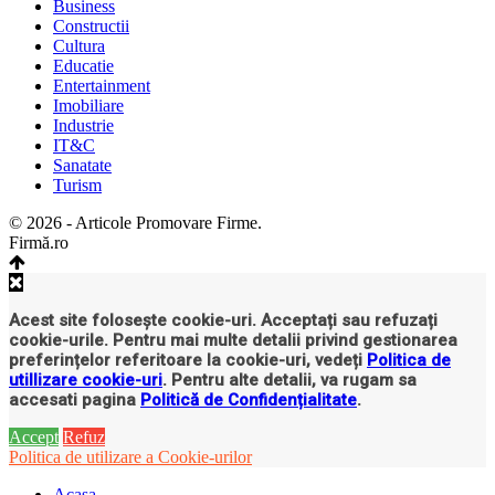
Business
Constructii
Cultura
Educatie
Entertainment
Imobiliare
Industrie
IT&C
Sanatate
Turism
© 2026 - Articole Promovare Firme.
Firmă.ro
Acest site folosește cookie-uri. Acceptați sau refuzați
cookie-urile. Pentru mai multe detalii privind gestionarea
preferințelor referitoare la cookie-uri, vedeți
Politica de
utillizare cookie-uri
. Pentru alte detalii, va rugam sa
accesati pagina
Politică de Confidențialitate
.
Accept
Refuz
Politica de utilizare a Cookie-urilor
Acasa