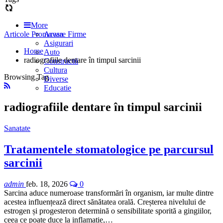
More
Articole Promovare Firme
Acasa
Asigurari
Home
Auto
radiografiile dentare în timpul sarcinii
Constructii
Cultura
Browsing Tag
Diverse
Educatie
radiografiile dentare în timpul sarcinii
Sanatate
Tratamentele stomatologice pe parcursul
sarcinii
admin
feb. 18, 2026
0
Sarcina aduce numeroase transformări în organism, iar multe dintre
acestea influențează direct sănătatea orală. Creșterea nivelului de
estrogen și progesteron determină o sensibilitate sporită a gingiilor,
ceea ce poate duce la inflamație,…