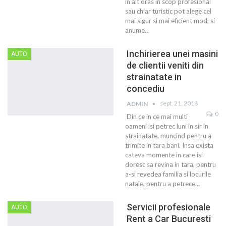
in alt oras in scop profesional
sau chiar turistic pot alege cel
mai sigur si mai eficient mod, si
anume…
Inchirierea unei masini
AUTO
de clientii veniti din
strainatate in
concediu
sept. 21, 2018
ADMIN
0
Din ce in ce mai multi
oameni isi petrec luni in sir in
strainatate, muncind pentru a
trimite in tara bani. Insa exista
cateva momente in care isi
doresc sa revina in tara, pentru
a-si revedea familia si locurile
natale, pentru a petrece…
Servicii profesionale
AUTO
Rent a Car Bucuresti