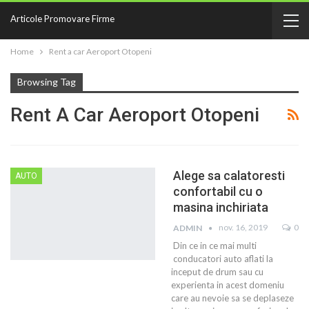
Articole Promovare Firme
Home
Rent a car Aeroport Otopeni
Browsing Tag
Rent A Car Aeroport Otopeni
Alege sa calatoresti
AUTO
confortabil cu o
masina inchiriata
nov. 16, 2019
0
ADMIN
Din ce in ce mai multi
conducatori auto aflati la
inceput de drum sau cu
experienta in acest domeniu
care au nevoie sa se deplaseze