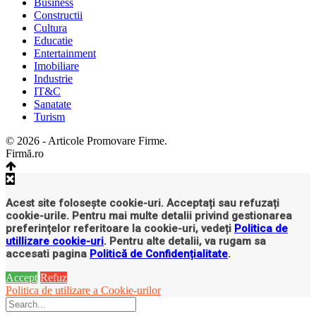
Business
Constructii
Cultura
Educatie
Entertainment
Imobiliare
Industrie
IT&C
Sanatate
Turism
© 2026 - Articole Promovare Firme.
Firmă.ro
Acest site folosește cookie-uri. Acceptați sau refuzați
cookie-urile. Pentru mai multe detalii privind gestionarea
preferințelor referitoare la cookie-uri, vedeți
Politica de
utillizare cookie-uri
. Pentru alte detalii, va rugam sa
accesati pagina
Politică de Confidențialitate
.
Accept
Refuz
Politica de utilizare a Cookie-urilor