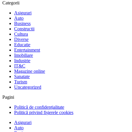
Categorii
Asigurari
Auto
Business
Constructii
Cultura
Diverse
Educatie
Entertainment
Imobiliare
Industrie
IT&C
Magazine online
Sanatate
Turism
Uncategorized
Pagini
Politică de confidențialitate
Politică privind fișierele cookies
Asigurari
Auto