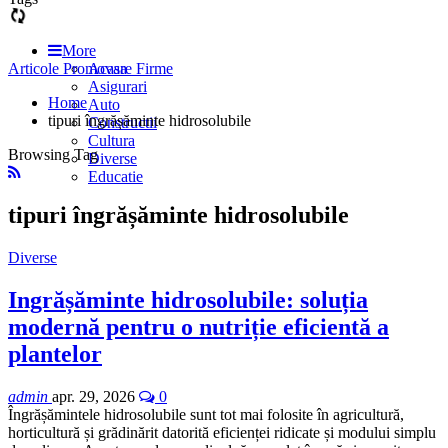
More
Articole Promovare Firme
Acasa
Asigurari
Home
Auto
tipuri îngrășăminte hidrosolubile
Constructii
Cultura
Browsing Tag
Diverse
Educatie
tipuri îngrășăminte hidrosolubile
Diverse
Ingrășăminte hidrosolubile: soluția
modernă pentru o nutriție eficientă a
plantelor
admin
apr. 29, 2026
0
Îngrășămintele hidrosolubile sunt tot mai folosite în agricultură,
horticultură și grădinărit datorită eficienței ridicate și modului simplu