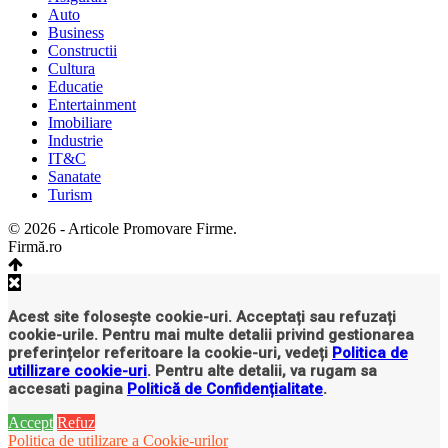
Auto
Business
Constructii
Cultura
Educatie
Entertainment
Imobiliare
Industrie
IT&C
Sanatate
Turism
© 2026 - Articole Promovare Firme.
Firmă.ro
Acest site folosește cookie-uri. Acceptați sau refuzați
cookie-urile. Pentru mai multe detalii privind gestionarea
preferințelor referitoare la cookie-uri, vedeți
Politica de
utillizare cookie-uri
. Pentru alte detalii, va rugam sa
accesati pagina
Politică de Confidențialitate
.
Accept
Refuz
Politica de utilizare a Cookie-urilor