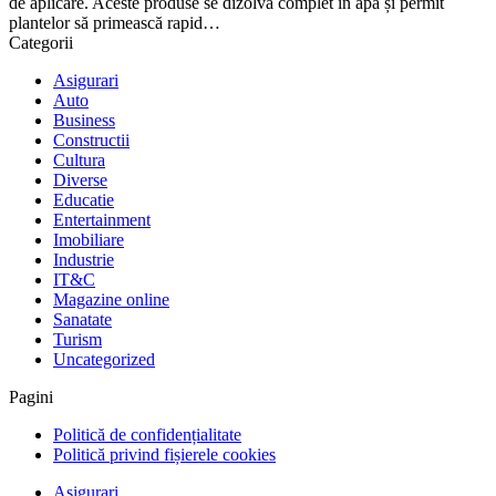
de aplicare. Aceste produse se dizolvă complet în apă și permit
plantelor să primească rapid…
Categorii
Asigurari
Auto
Business
Constructii
Cultura
Diverse
Educatie
Entertainment
Imobiliare
Industrie
IT&C
Magazine online
Sanatate
Turism
Uncategorized
Pagini
Politică de confidențialitate
Politică privind fișierele cookies
Asigurari