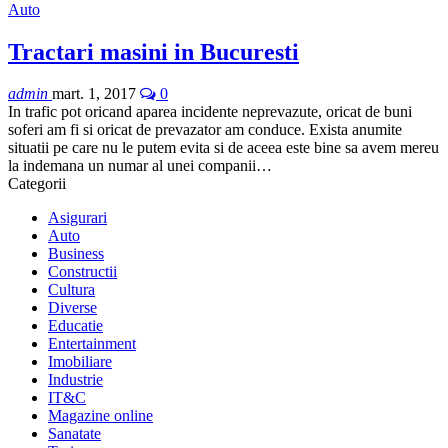
Auto
Tractari masini in Bucuresti
admin
mart. 1, 2017
0
In trafic pot oricand aparea incidente neprevazute, oricat de buni
soferi am fi si oricat de prevazator am conduce. Exista anumite
situatii pe care nu le putem evita si de aceea este bine sa avem mereu
la indemana un numar al unei companii…
Categorii
Asigurari
Auto
Business
Constructii
Cultura
Diverse
Educatie
Entertainment
Imobiliare
Industrie
IT&C
Magazine online
Sanatate