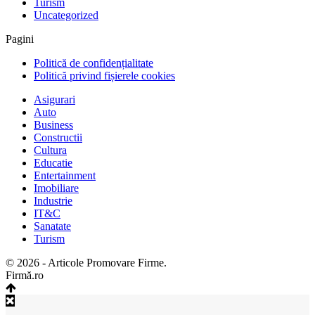
Turism
Uncategorized
Pagini
Politică de confidențialitate
Politică privind fișierele cookies
Asigurari
Auto
Business
Constructii
Cultura
Educatie
Entertainment
Imobiliare
Industrie
IT&C
Sanatate
Turism
© 2026 - Articole Promovare Firme.
Firmă.ro