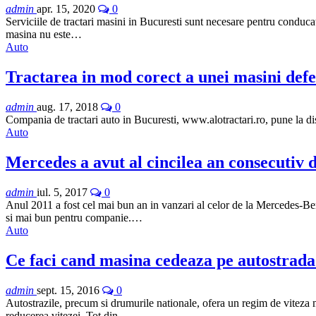
admin
apr. 15, 2020
0
Serviciile de tractari masini in Bucuresti sunt necesare pentru conducat
masina nu este…
Auto
Tractarea in mod corect a unei masini defe
admin
aug. 17, 2018
0
Compania de tractari auto in Bucuresti, www.alotractari.ro, pune la disp
Auto
Mercedes a avut al cincilea an consecutiv 
admin
iul. 5, 2017
0
Anul 2011 a fost cel mai bun an in vanzari al celor de la Mercedes-Ben
si mai bun pentru companie.…
Auto
Ce faci cand masina cedeaza pe autostrad
admin
sept. 15, 2016
0
Autostrazile, precum si drumurile nationale, ofera un regim de viteza m
reducerea vitezei. Tot din…