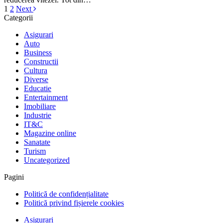
1
2
Next
Categorii
Asigurari
Auto
Business
Constructii
Cultura
Diverse
Educatie
Entertainment
Imobiliare
Industrie
IT&C
Magazine online
Sanatate
Turism
Uncategorized
Pagini
Politică de confidențialitate
Politică privind fișierele cookies
Asigurari