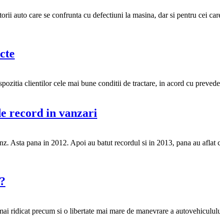
orii auto care se confrunta cu defectiuni la masina, dar si pentru cei ca
cte
ozitia clientilor cele mai bune conditii de tractare, in acord cu preveder
de record in vanzari
z. Asta pana in 2012. Apoi au batut recordul si in 2013, pana au aflat c
a?
ai ridicat precum si o libertate mai mare de manevrare a autovehiculului, 