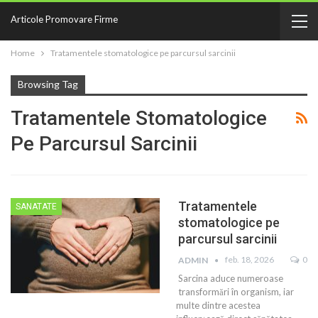
Articole Promovare Firme
Home
Tratamentele stomatologice pe parcursul sarcinii
Browsing Tag
Tratamentele Stomatologice
Pe Parcursul Sarcinii
Tratamentele
SANATATE
stomatologice pe
parcursul sarcinii
feb. 18, 2026
0
ADMIN
Sarcina aduce numeroase
transformări în organism, iar
multe dintre acestea