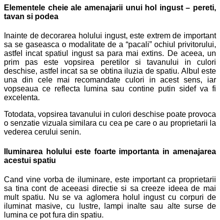
Elementele cheie ale amenajarii unui hol ingust – pereti,
tavan si podea
Inainte de decorarea holului ingust, este extrem de important
sa se gaseasca o modalitate de a “pacali” ochiul privitorului,
astfel incat spatiul ingust sa para mai extins. De aceea, un
prim pas este vopsirea peretilor si tavanului in culori
deschise, astfel incat sa se obtina iluzia de spatiu. Albul este
una din cele mai recomandate culori in acest sens, iar
vopseaua ce reflecta lumina sau contine putin sidef va fi
excelenta.
Totodata, vopsirea tavanului in culori deschise poate provoca
o senzatie vizuala similara cu cea pe care o au proprietarii la
vederea cerului senin.
Iluminarea holului este foarte importanta in amenajarea
acestui spatiu
Cand vine vorba de iluminare, este important ca proprietarii
sa tina cont de aceeasi directie si sa creeze ideea de mai
mult spatiu. Nu se va aglomera holul ingust cu corpuri de
iluminat masive, cu lustre, lampi inalte sau alte surse de
lumina ce pot fura din spatiu.