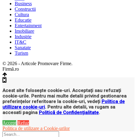
Business
Constructii
Cultura
Educatie
Entertainment
Imobiliare
Industrie
IT&C
Sanatate
Turism
© 2026 - Articole Promovare Firme.
Firmă.ro
Acest site folosește cookie-uri. Acceptați sau refuzați
cookie-urile. Pentru mai multe detalii privind gestionarea
preferințelor referitoare la cookie-uri, vedeți
Politica de
utillizare cookie-uri
. Pentru alte detalii, va rugam sa
accesati pagina
Politică de Confidențialitate
.
Accept
Refuz
Politica de utilizare a Cookie-urilor