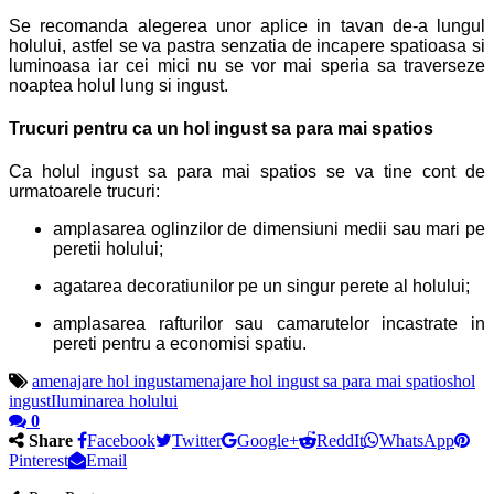
Se recomanda alegerea unor aplice in tavan de-a lungul
holului, astfel se va pastra senzatia de incapere spatioasa si
luminoasa iar cei mici nu se vor mai speria sa traverseze
noaptea holul lung si ingust.
Trucuri pentru ca un hol ingust sa para mai spatios
Ca holul ingust sa para mai spatios se va tine cont de
urmatoarele trucuri:
amplasarea oglinzilor de dimensiuni medii sau mari pe
peretii holului;
agatarea decoratiunilor pe un singur perete al holului;
amplasarea rafturilor sau camarutelor incastrate in
pereti pentru a economisi spatiu.
amenajare hol ingust
amenajare hol ingust sa para mai spatios
hol
ingust
Iluminarea holului
0
Share
Facebook
Twitter
Google+
ReddIt
WhatsApp
Pinterest
Email