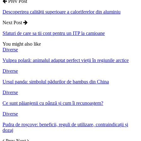
Prev Post
Descoperirea calității superioare a caloriferelor din aluminiu
Next Post
Sfaturi de care sa tii cont pentru un ITP la camioane
You might also like
Diverse
Vulpea polară: animalul adaptat perfect vieții în regiunile arctice
Diverse
Ursul panda: simbolul pădurilor de bambus din China
Diverse
Ce sunt păianjenii cu pânză și cum îi recunoaștem?
Diverse
Pudra de roșcove: beneficii, reguli de utilizare, contraindicații și
dozaj
Prev
Next