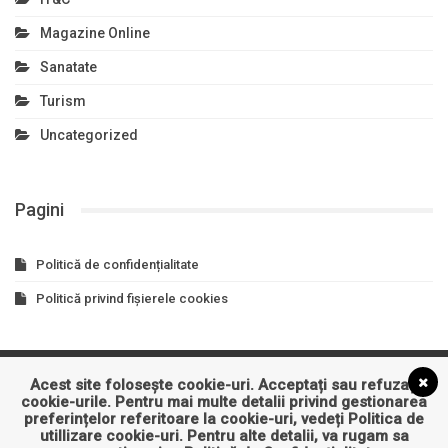
Magazine Online
Sanatate
Turism
Uncategorized
Pagini
Politică de confidențialitate
Politică privind fișierele cookies
Acest site folosește cookie-uri. Acceptați sau refuzați
Asigurari
Auto
Business
Constructii
Cultura
cookie-urile. Pentru mai multe detalii privind gestionarea
preferințelor referitoare la cookie-uri, vedeți
Politica de
Educatie
Entertainment
Imobiliare
Industrie
IT&C
utillizare cookie-uri
. Pentru alte detalii, va rugam sa