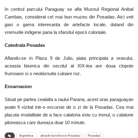
In centrul parcului Paraguay se afla Muzeul Regional Anibal
Cambas, considerat cel mai bun muzeu din Posadas. Aici veti
gasi o gama interesanta de artefacte locale, datand din
vremurile indigene pana la sfarsitul epocii coloniale.
Catedrala Posadas
Aflandu-se in Plaza 9 de Julio, piata principala a orasului,
aceasta biserica din secolul al XIX-lea are doua clopote
frumoase si o neobisnuita culoare roz.
Encarnacion
Situat pe partea cealalta a raului Parana, acest oras paraguayan
poate fi vizitat intr-o excursie de o zi de la Posadas. Cea mai
placuta modalitate de a face calatoria este cu trenul, o calatorie
pitoreasca care dureaza doar 10 minute.
Argentina
atractii turistice in Posadas
Posadas