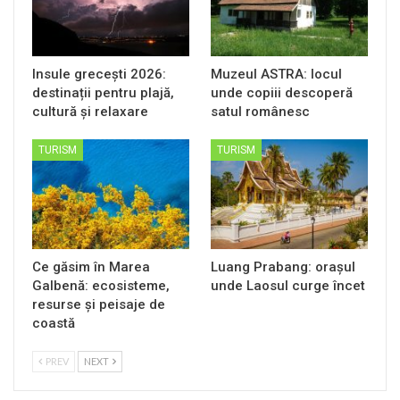
Insule grecești 2026:
Muzeul ASTRA: locul
destinații pentru plajă,
unde copiii descoperă
cultură și relaxare
satul românesc
TURISM
TURISM
Ce găsim în Marea
Luang Prabang: orașul
Galbenă: ecosisteme,
unde Laosul curge încet
resurse și peisaje de
coastă
PREV
NEXT