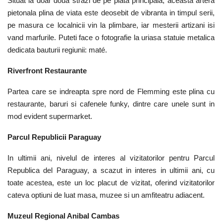
Situat la doar doua strazi de pe piata principala, aceasta artera
pietonala plina de viata este deosebit de vibranta in timpul serii,
pe masura ce localnicii vin la plimbare, iar mesterii artizani isi
vand marfurile. Puteti face o fotografie la uriasa statuie metalica
dedicata bauturii regiunii: maté.
Riverfront Restaurante
Partea care se indreapta spre nord de Flemming este plina cu
restaurante, baruri si cafenele funky, dintre care unele sunt in
mod evident supermarket.
Parcul Republicii Paraguay
In ultimii ani, nivelul de interes al vizitatorilor pentru Parcul
Republica del Paraguay, a scazut in interes in ultimii ani, cu
toate acestea, este un loc placut de vizitat, oferind vizitatorilor
cateva optiuni de luat masa, muzee si un amfiteatru adiacent.
Muzeul Regional Anibal Cambas