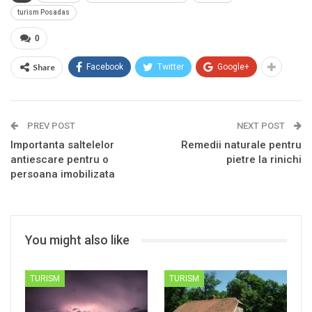
turism Posadas
0
Share
Facebook
Twitter
Google+
PREV POST
NEXT POST
Importanta saltelelor
Remedii naturale pentru
antiescare pentru o
pietre la rinichi
persoana imobilizata
You might also like
TURISM
TURISM