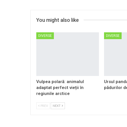
You might also like
DIVERSE
DIVERSE
Vulpea polară: animalul
Ursul panda
adaptat perfect vieții în
pădurilor 
regiunile arctice
PREV
NEXT