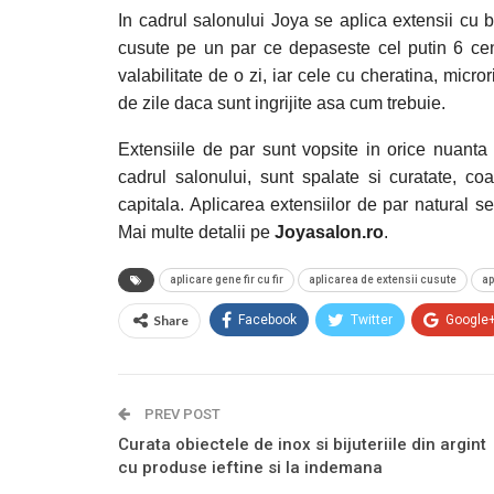
In cadrul salonului Joya se aplica extensii cu 
cusute pe un par ce depaseste cel putin 6 cent
valabilitate de o zi, iar cele cu cheratina, mic
de zile daca sunt ingrijite asa cum trebuie.
Extensiile de par sunt vopsite in orice nuanta 
cadrul salonului, sunt spalate si curatate, co
capitala. Aplicarea extensiilor de par natural s
Mai multe detalii pe
Joyasalon.ro
.
aplicare gene fir cu fir
aplicarea de extensii cusute
ap
Share
Facebook
Twitter
Google
PREV POST
Curata obiectele de inox si bijuteriile din argint
cu produse ieftine si la indemana