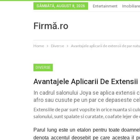
SÂMBĂTĂ, AUGUST 8, 2026
Entertainment
Imobiliare
Firmă.ro
Home
Diverse
Avantajele aplicarii de extensii de par natu
DIVERSE
Avantajele Aplicarii De Extensii
In cadrul salonului Joya se aplica extensii 
afro sau cusute pe un par ce depaseste cel 
Extensiile de par sunt vopsite in orice nuanta si cul
salonului, sunt spalate si curatate, coafate lejer de
Parul lung este un etalon pentru toate doamnel
denota accentul deosebit pe care acestea il pu