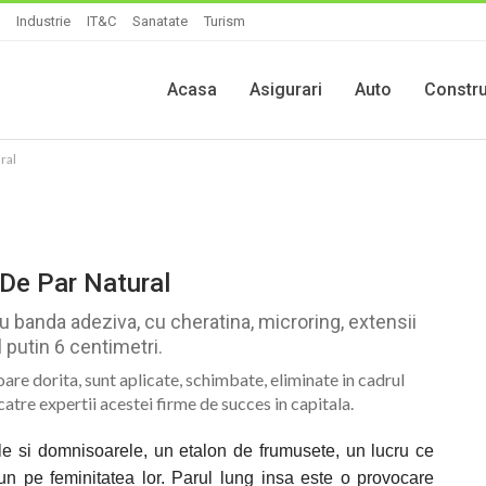
Industrie
IT&C
Sanatate
Turism
Acasa
Asigurari
Auto
Constru
ral
 De Par Natural
cu banda adeziva, cu cheratina, microring, extensii
putin 6 centimetri.
oare dorita, sunt aplicate, schimbate, eliminate in cadrul
 catre expertii acestei firme de succes in capitala.
e si domnisoarele, un etalon de frumusete, un lucru ce
n pe feminitatea lor. Parul lung insa este o provocare