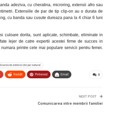
banda adeziva, cu cheratina, microring, extensii afro sau
imetri. Extensiile de par de tip clip-on au o durata de
roring, cu banda sau cusute dureaza pana la 4 chiar 6 luni
si culoare dorita, sunt aplicate, schimbate, eliminate in
afate lejer de catre expertii acestei firme de succes in
e numara printre cele mai populare servicii pentru femei.
licarea de extensii din par natural
+
ReddIt
Pinterest
Email
0
NEXT POST
Comunicarea intre membrii familiei