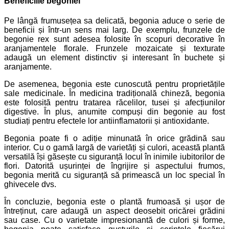
Beneficiile begoniei
Pe lângă frumusețea sa delicată, begonia aduce o serie de
beneficii și într-un sens mai larg. De exemplu, frunzele de
begonie rex sunt adesea folosite în scopuri decorative în
aranjamentele florale. Frunzele mozaicate și texturate
adaugă un element distinctiv și interesant în buchete și
aranjamente.
De asemenea, begonia este cunoscută pentru proprietățile
sale medicinale. În medicina tradițională chineză, begonia
este folosită pentru tratarea răcelilor, tusei și afecțiunilor
digestive. În plus, anumite compuși din begonie au fost
studiați pentru efectele lor antiinflamatorii și antioxidante.
Begonia poate fi o adiție minunată în orice grădină sau
interior. Cu o gamă largă de varietăți și culori, această plantă
versatilă își găsește cu siguranță locul în inimile iubitorilor de
flori. Datorită ușurinței de îngrijire și aspectului frumos,
begonia merită cu siguranță să primească un loc special în
ghivecele dvs.
În concluzie, begonia este o plantă frumoasă și ușor de
întreținut, care adaugă un aspect deosebit oricărei grădini
sau case. Cu o varietate impresionantă de culori și forme,