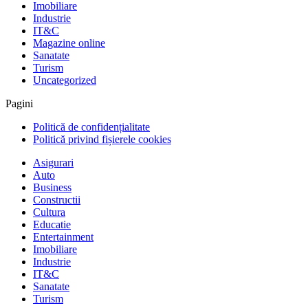
Imobiliare
Industrie
IT&C
Magazine online
Sanatate
Turism
Uncategorized
Pagini
Politică de confidențialitate
Politică privind fișierele cookies
Asigurari
Auto
Business
Constructii
Cultura
Educatie
Entertainment
Imobiliare
Industrie
IT&C
Sanatate
Turism