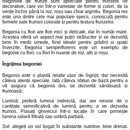
Begoniile de frunze sunt apreciate pentru frunzele lor
decorative, care vin într-o varietate de forme și culori, de la
verde închis până la roz, roșu sau chiar argintiu. Begonia rex
este una dintre cele mai populare specii, cunoscută pentru
formele sale frumos colorate și pentru textura frunzelor.
Begonia cu flori are flori mici și delicate, dar în număr mare.
Acestea oferă un aspect mai puțin strălucitor și se dezvoltă
bine în medii umede, fiind ideale pentru grădini și spații
înverzite. Begonia semperflorens este un exemplu de
begonie cu flori, cu flori în nuanțe de roz, alb și roșu.
Îngrijirea begoniei
Begonia este o plantă relativ ușor de îngrijit, dar necesită
câteva atenții speciale. Iată câteva sfaturi de bază pentru a
vă asigura că begonia dvs. se dezvoltă sănătoasă și
frumoasă:
Lumină: preferă lumina indirectă, dar are nevoie de o
cantitate semnificativă de lumină pentru a se dezvolta
frumos. Plasați ghiveciul într-o locație în care primește
lumina solară filtrată sau umbră parțială.
Sol: alegeți un sol bogat în substanțe nutritive, bine drenat.