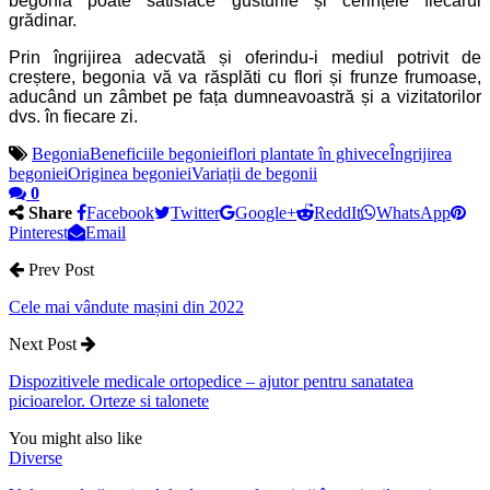
begonia poate satisface gusturile și cerințele fiecărui
grădinar.
Prin îngrijirea adecvată și oferindu-i mediul potrivit de
creștere, begonia vă va răsplăti cu flori și frunze frumoase,
aducând un zâmbet pe fața dumneavoastră și a vizitatorilor
dvs. în fiecare zi.
Begonia
Beneficiile begoniei
flori plantate în ghivece
Îngrijirea
begoniei
Originea begoniei
Variații de begonii
0
Share
Facebook
Twitter
Google+
ReddIt
WhatsApp
Pinterest
Email
Prev Post
Cele mai vândute mașini din 2022
Next Post
Dispozitivele medicale ortopedice – ajutor pentru sanatatea
picioarelor. Orteze si talonete
You might also like
Diverse