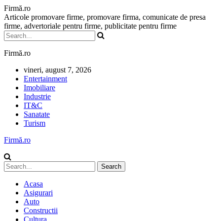
Firmă.ro
Articole promovare firme, promovare firma, comunicate de presa
firme, advertoriale pentru firme, publicitate pentru firme
Firmă.ro
vineri, august 7, 2026
Entertainment
Imobiliare
Industrie
IT&C
Sanatate
Turism
Firmă.ro
Acasa
Asigurari
Auto
Constructii
Cultura