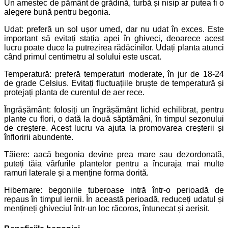
Un amestec de pământ de grădină, turbă și nisip ar putea fi o
alegere bună pentru begonia.
Udat: preferă un sol ușor umed, dar nu udat în exces. Este
important să evitați stația apei în ghiveci, deoarece acest
lucru poate duce la putrezirea rădăcinilor. Udați planta atunci
când primul centimetru al solului este uscat.
Temperatură: preferă temperaturi moderate, în jur de 18-24
de grade Celsius. Evitați fluctuațiile bruște de temperatură și
protejați planta de curentul de aer rece.
Îngrășământ: folosiți un îngrășământ lichid echilibrat, pentru
plante cu flori, o dată la două săptămâni, în timpul sezonului
de creștere. Acest lucru va ajuta la promovarea creșterii și
înfloririi abundente.
Tăiere: aacă begonia devine prea mare sau dezordonată,
puteți tăia vârfurile plantelor pentru a încuraja mai multe
ramuri laterale și a menține forma dorită.
Hibernare: begoniile tuberoase intră într-o perioadă de
repaus în timpul iernii. În această perioadă, reduceți udatul și
mențineți ghiveciul într-un loc răcoros, întunecat și aerisit.