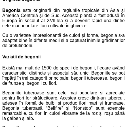
Begonia
este originară din regiunile tropicale din Asia și
America Centrală și de Sud. Această plantă a fost adusă în
Europa în secolul al XVII-lea și a devenit rapid una dintre
cele mai populare flori cultivate în ghivece.
Cu o varietate impresionantă de culori și forme, begonia s-a
adaptat bine în diferite medii și a capturat inimile grădinarilor
de pretutindeni.
Variații de begonii
Există mai mult de 1500 de specii de begonii, fiecare având
caracteristici distincte și aspectul său unic. Begoniile se pot
împărți în trei categorii principale: begonii tuberoase, begonii
de frunze și begonii cu flori.
Begoniile tuberoase sunt cele mai populare și apreciate
pentru flori lor strălucitoare. Acestea cresc dintr-un tubercul,
adesea în formă de bulb, și produc flori mari și frumoase.
Begonia tuberoasă “Bellfire” și “Nonstop” sunt exemple
remarcabile, cu flori în culori vibrante de la roz și roșu până
la galben și alb.