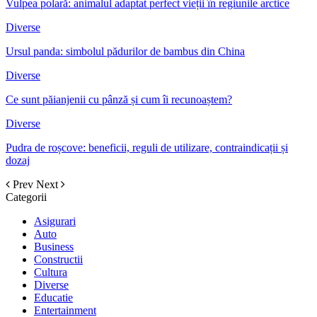
Vulpea polară: animalul adaptat perfect vieții în regiunile arctice
Diverse
Ursul panda: simbolul pădurilor de bambus din China
Diverse
Ce sunt păianjenii cu pânză și cum îi recunoaștem?
Diverse
Pudra de roșcove: beneficii, reguli de utilizare, contraindicații și
dozaj
Prev
Next
Categorii
Asigurari
Auto
Business
Constructii
Cultura
Diverse
Educatie
Entertainment