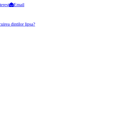
terest
Email
uirea dintilor lipsa?