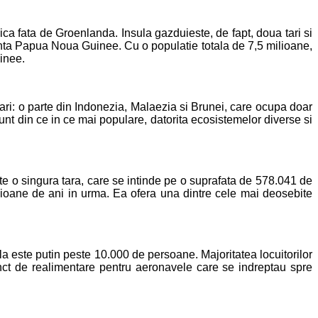
a fata de Groenlanda. Insula gazduieste, de fapt, doua tari si
denta Papua Noua Guinee. Cu o populatie totala de 7,5 milioane,
inee.
 tari: o parte din Indonezia, Malaezia si Brunei, care ocupa doar
t din ce in ce mai populare, datorita ecosistemelor diverse si
te o singura tara, care se intinde pe o suprafata de 578.041 de
lioane de ani in urma. Ea ofera una dintre cele mai deosebite
ala este putin peste 10.000 de persoane. Majoritatea locuitorilor
punct de realimentare pentru aeronavele care se indreptau spre