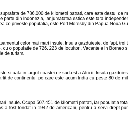
prafata de 786.000 de kilometri patrati, care este destul de mic
ace parte din Indonezia, iar jumatatea estica este tara indepen
eea ce priveste populatia, este Port Moresby din Papua Noua Gu
asamentul celor mai mari insule. Insula gazduieste, de fapt, trei
cu o populatie de 726, 223 de locuitori. Vacantele in Borneo sun
le de turism.
e situata in largul coastei de sud-est a Africii. Insula gazduies
partit de continentul pe care este acum India cu peste 80 de mi
ari insule. Ocupa 507.451 de kilometri patrati, iar populatia tot
 oras a fost fondat in 1942 de americani, pentru a servi drept 