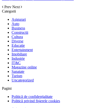
Prev
Next
Categorii
Asigurari
Auto
Business
Constructii
Cultura
Diverse
Educatie
Entertainment
Imobiliare
Industrie
IT&C
Magazine online
Sanatate
Turism
Uncategorized
Pagini
Politică de confidențialitate
Politică privind fișierele cookies