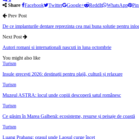
Share
Facebook
Twitter
Google+
ReddIt
WhatsApp
Pin
Prev Post
De ce implanturile dentare reprezinta cea mai buna solutie pentru inloc
Next Post
Autori romani si internationali nascuti in luna octombrie
You might also like
Turism
Insule grecești 2026: destinații pentru plajă, cultură și relaxare
Turism
Muzeul ASTRA: locul unde copiii descoperă satul românesc
Turism
Ce găsim în Marea Galbenă: ecosisteme, resurse și peisaje de coastă
Turism
Luang Prabang: orașul unde Laosul curge încet