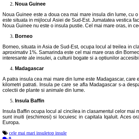
Noua Guinee
Noua Guinee este a doua cea mai mare insula din lume, cu o su
este situata in mijlocul Asiei de Sud-Est. Jumatatea vestica f
Noua Guinee nu este o insula pustie. Cel mai mare oras, in c
Borneo
Borneo, situata in Asia de Sud-Est, ocupa locul al treilea in cl
aproximativ 1%. Samarinda este cel mai mare oras din Borneo, 
interesante ale insulei, a culturii bogate si a optiunilor accesibi
Madagascar
A patra insula cea mai mare din lume este Madagascar, care est
kilometri patrati. Insula pe care se afla Madagascar s-a des
colectii de plante si animale din lume.
Insula Baffin
Insula Baffin ocupa locul al cincilea in clasamentul celor mai m
sunt inuiti (eschimosi) si locuiesc in capitala Iqaluit. Aces
Europa.
cele mai mari insule
top insule
0