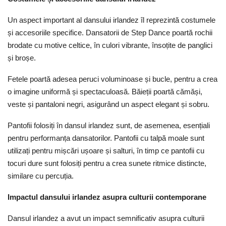
Un aspect important al dansului irlandez îl reprezintă costumele
și accesoriile specifice. Dansatorii de Step Dance poartă rochii
brodate cu motive celtice, în culori vibrante, însoțite de panglici
și broșe.
Fetele poartă adesea peruci voluminoase și bucle, pentru a crea
o imagine uniformă și spectaculoasă. Băieții poartă cămăși,
veste și pantaloni negri, asigurând un aspect elegant și sobru.
Pantofii folosiți în dansul irlandez sunt, de asemenea, esențiali
pentru performanța dansatorilor. Pantofii cu talpă moale sunt
utilizați pentru mișcări ușoare și salturi, în timp ce pantofii cu
tocuri dure sunt folosiți pentru a crea sunete ritmice distincte,
similare cu percuția.
Impactul dansului irlandez asupra culturii contemporane
Dansul irlandez a avut un impact semnificativ asupra culturii