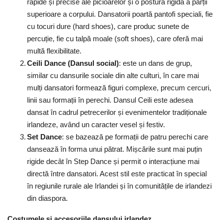
rapide și precise ale picioarelor și o postură rigidă a părții
superioare a corpului. Dansatorii poartă pantofi speciali, fie
cu tocuri dure (hard shoes), care produc sunete de
percuție, fie cu talpă moale (soft shoes), care oferă mai
multă flexibilitate.
Ceili Dance (Dansul social
)
: este un dans de grup,
similar cu dansurile sociale din alte culturi, în care mai
mulți dansatori formează figuri complexe, precum cercuri,
linii sau formații în perechi. Dansul Ceili este adesea
dansat în cadrul petrecerilor și evenimentelor tradiționale
irlandeze, având un caracter vesel și festiv.
Set Dance
: se bazează pe formații de patru perechi care
dansează în forma unui pătrat. Mișcările sunt mai puțin
rigide decât în Step Dance și permit o interacțiune mai
directă între dansatori. Acest stil este practicat în special
în regiunile rurale ale Irlandei și în comunitățile de irlandezi
din diaspora.
Costumele și accesoriile dansului irlandez