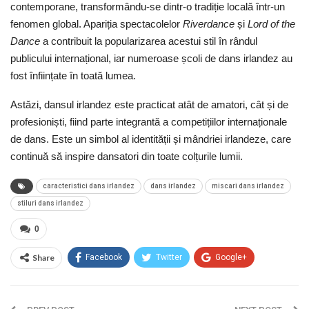
contemporane, transformându-se dintr-o tradiție locală într-un
fenomen global. Apariția spectacolelor
Riverdance
și
Lord of the
Dance
a contribuit la popularizarea acestui stil în rândul
publicului internațional, iar numeroase școli de dans irlandez au
fost înființate în toată lumea.
Astăzi, dansul irlandez este practicat atât de amatori, cât și de
profesioniști, fiind parte integrantă a competițiilor internaționale
de dans. Este un simbol al identității și mândriei irlandeze, care
continuă să inspire dansatori din toate colțurile lumii.
caracteristici dans irlandez
dans irlandez
miscari dans irlandez
stiluri dans irlandez
0
Share
Facebook
Twitter
Google+
ReddIt
WhatsApp
Pinterest