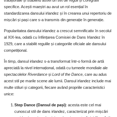
tradiționale și stabilind astfel un set de reguli și coregrafii
specifice. Acești maeștri au avut un rol esențial în
standardizarea dansului irlandez și în crearea unui repertoriu de
mișcări și pași care s-a transmis din generație în generație.
Popularitatea dansului irlandez a crescut semnificativ în secolul
al XIX-lea, odată cu înființarea Comisiei de Dans Irlandez în
1929, care a stabilit regulile și categoriile oficiale ale dansului
competițional.
În timp, dansul irlandez s-a transformat într-o formă de artă
apreciată la nivel internațional, odată cu turneele mondiale ale
spectacolelor
Riverdance
și
Lord of the Dance
, care au adus
acest stil pe marile scene ale lumii. Dansul irlandez include mai
multe stiluri și categorii, fiecare având propriile caracteristici
unice:
Step Dance (Dansul de pași)
:
a
cesta este cel mai
cunoscut stil de dans irlandez, caracterizat prin mișcări