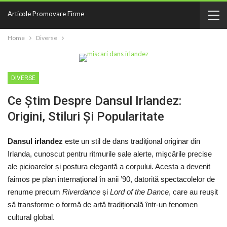
Articole Promovare Firme
Home
Diverse
DIVERSE
Ce Știm Despre Dansul Irlandez:
Origini, Stiluri Și Popularitate
Dansul irlandez
este un stil de dans tradițional originar din
Irlanda, cunoscut pentru ritmurile sale alerte, mișcările precise
ale picioarelor și postura elegantă a corpului. Acesta a devenit
faimos pe plan internațional în anii ’90, datorită spectacolelor de
renume precum
Riverdance
și
Lord of the Dance
, care au reușit
să transforme o formă de artă tradițională într-un fenomen
cultural global.