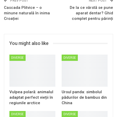
PREV POST
Email
NEXT POST
Cascada Plitvice – o
De la ce vârstă se pune
minune naturală în inima
aparat dentar? Ghid
Croației
complet pentru părinți
You might also like
DIVERSE
DIVERSE
Vulpea polară: animalul
Ursul panda: simbolul
adaptat perfect vieții în
pădurilor de bambus din
regiunile arctice
China
DIVERSE
DIVERSE