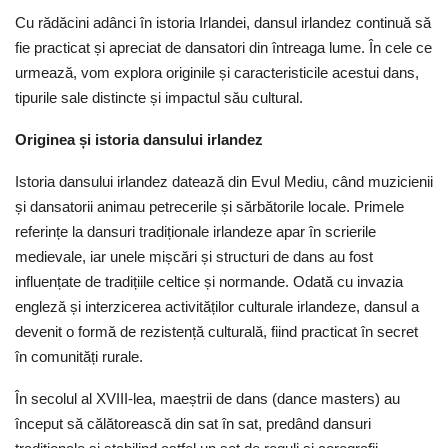
Cu rădăcini adânci în istoria Irlandei, dansul irlandez continuă să
fie practicat și apreciat de dansatori din întreaga lume. În cele ce
urmează, vom explora originile și caracteristicile acestui dans,
tipurile sale distincte și impactul său cultural.
Originea și istoria dansului irlandez
Istoria dansului irlandez datează din Evul Mediu, când muzicienii
și dansatorii animau petrecerile și sărbătorile locale. Primele
referințe la dansuri tradiționale irlandeze apar în scrierile
medievale, iar unele mișcări și structuri de dans au fost
influențate de tradițiile celtice și normande. Odată cu invazia
engleză și interzicerea activităților culturale irlandeze, dansul a
devenit o formă de rezistență culturală, fiind practicat în secret
în comunități rurale.
În secolul al XVIII-lea, maeștrii de dans (dance masters) au
început să călătorească din sat în sat, predând dansuri