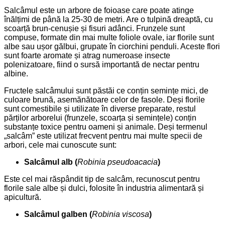
Salcâmul este un arbore de foioase care poate atinge
înălțimi de până la 25-30 de metri. Are o tulpină dreaptă, cu
scoarță brun-cenușie și fisuri adânci. Frunzele sunt
compuse, formate din mai multe foliole ovale, iar florile sunt
albe sau ușor gălbui, grupate în ciorchini penduli. Aceste flori
sunt foarte aromate și atrag numeroase insecte
polenizatoare, fiind o sursă importantă de nectar pentru
albine.
Fructele salcâmului sunt păstăi ce conțin semințe mici, de
culoare brună, asemănătoare celor de fasole. Deși florile
sunt comestibile și utilizate în diverse preparate, restul
părților arborelui (frunzele, scoarța și semințele) conțin
substanțe toxice pentru oameni și animale. Deși termenul
„salcâm” este utilizat frecvent pentru mai multe specii de
arbori, cele mai cunoscute sunt:
Salcâmul alb (
Robinia pseudoacacia
)
Este cel mai răspândit tip de salcâm, recunoscut pentru
florile sale albe și dulci, folosite în industria alimentară și
apicultură.
Salcâmul galben (
Robinia viscosa
)