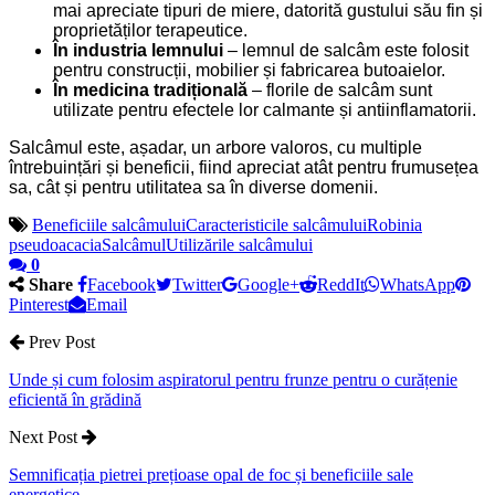
mai apreciate tipuri de miere, datorită gustului său fin și
proprietăților terapeutice.
În industria lemnului
– lemnul de salcâm este folosit
pentru construcții, mobilier și fabricarea butoaielor.
În medicina tradițională
– florile de salcâm sunt
utilizate pentru efectele lor calmante și antiinflamatorii.
Salcâmul este, așadar, un arbore valoros, cu multiple
întrebuințări și beneficii, fiind apreciat atât pentru frumusețea
sa, cât și pentru utilitatea sa în diverse domenii.
Beneficiile salcâmului
Caracteristicile salcâmului
Robinia
pseudoacacia
Salcâmul
Utilizările salcâmului
0
Share
Facebook
Twitter
Google+
ReddIt
WhatsApp
Pinterest
Email
Prev Post
Unde și cum folosim aspiratorul pentru frunze pentru o curățenie
eficientă în grădină
Next Post
Semnificația pietrei prețioase opal de foc și beneficiile sale
energetice