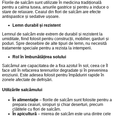
Florile de salcâm sunt utilizate în medicina tradițională
pentru a calma tusea, arsurile gastrice și pentru a induce o
stare de relaxare. Ceaiul din flori de salcâm are efecte
antispastice și sedative ușoare.
Lemn durabil și rezistent
Lemnul de salcâm este extrem de durabil și rezistent la
umiditate, fiind folosit pentru construcții, mobilier, garduri și
poduri. Spre deosebire de alte tipuri de lemn, nu necesită
tratamente speciale pentru a rezista la intemperii.
Rol în îmbunătățirea solului
Salcâmul are capacitatea de a fixa azotul în sol, ceea ce îl
face util în refacerea terenurilor degradate și în prevenirea
eroziunii. Este adesea folosit pentru împăduriri rapide în
zonele afectate de defrișări.
Utilizările salcâmului
În alimentație
– florile de salcâm sunt folosite pentru a
prepara ceaiuri, siropuri și chiar deserturi, precum
clătitele cu flori de salcâm.
În apicultură
– mierea de salcâm este una dintre cele