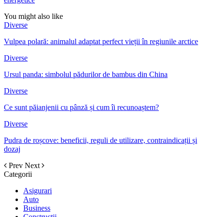
You might also like
Diverse
Vulpea polară: animalul adaptat perfect vieții în regiunile arctice
Diverse
Ursul panda: simbolul pădurilor de bambus din China
Diverse
Ce sunt păianjenii cu pânză și cum îi recunoaștem?
Diverse
Pudra de roșcove: beneficii, reguli de utilizare, contraindicații și
dozaj
Prev
Next
Categorii
Asigurari
Auto
Business
Constructii