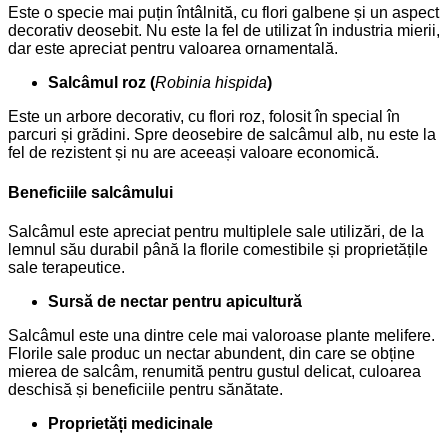
Este o specie mai puțin întâlnită, cu flori galbene și un aspect
decorativ deosebit. Nu este la fel de utilizat în industria mierii,
dar este apreciat pentru valoarea ornamentală.
Salcâmul roz (
Robinia hispida
)
Este un arbore decorativ, cu flori roz, folosit în special în
parcuri și grădini. Spre deosebire de salcâmul alb, nu este la
fel de rezistent și nu are aceeași valoare economică.
Beneficiile salcâmului
Salcâmul este apreciat pentru multiplele sale utilizări, de la
lemnul său durabil până la florile comestibile și proprietățile
sale terapeutice.
Sursă de nectar pentru apicultură
Salcâmul este una dintre cele mai valoroase plante melifere.
Florile sale produc un nectar abundent, din care se obține
mierea de salcâm, renumită pentru gustul delicat, culoarea
deschisă și beneficiile pentru sănătate.
Proprietăți medicinale