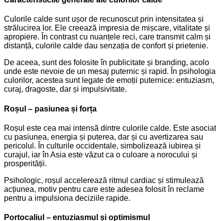
Culorile calde sunt ușor de recunoscut prin intensitatea și
strălucirea lor. Ele creează impresia de mișcare, vitalitate și
apropiere. În contrast cu nuanțele reci, care transmit calm și
distanță, culorile calde dau senzația de confort și prietenie.
De aceea, sunt des folosite în publicitate și branding, acolo
unde este nevoie de un mesaj puternic și rapid. În psihologia
culorilor, acestea sunt legate de emoții puternice: entuziasm,
curaj, dragoste, dar și impulsivitate.
Roșul – pasiunea și forța
Roșul este cea mai intensă dintre culorile calde. Este asociat
cu pasiunea, energia și puterea, dar și cu avertizarea sau
pericolul. În culturile occidentale, simbolizează iubirea și
curajul, iar în Asia este văzut ca o culoare a norocului și
prosperității.
Psihologic, roșul accelerează ritmul cardiac și stimulează
acțiunea, motiv pentru care este adesea folosit în reclame
pentru a impulsiona deciziile rapide.
Portocaliul – entuziasmul și optimismul