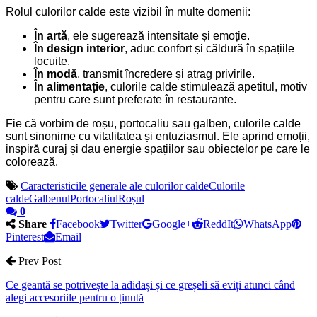
Rolul culorilor calde este vizibil în multe domenii:
În artă
, ele sugerează intensitate și emoție.
În design interior
, aduc confort și căldură în spațiile
locuite.
În modă
, transmit încredere și atrag privirile.
În alimentație
, culorile calde stimulează apetitul, motiv
pentru care sunt preferate în restaurante.
Fie că vorbim de roșu, portocaliu sau galben, culorile calde
sunt sinonime cu vitalitatea și entuziasmul. Ele aprind emoții,
inspiră curaj și dau energie spațiilor sau obiectelor pe care le
colorează.
Caracteristicile generale ale culorilor calde
Culorile
calde
Galbenul
Portocaliul
Roșul
0
Share
Facebook
Twitter
Google+
ReddIt
WhatsApp
Pinterest
Email
Prev Post
Ce geantă se potrivește la adidași și ce greșeli să eviți atunci când
alegi accesoriile pentru o ținută