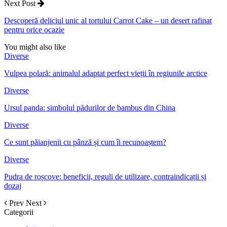
Next Post
Descoperă deliciul unic al tortului Carrot Cake – un desert rafinat
pentru orice ocazie
You might also like
Diverse
Vulpea polară: animalul adaptat perfect vieții în regiunile arctice
Diverse
Ursul panda: simbolul pădurilor de bambus din China
Diverse
Ce sunt păianjenii cu pânză și cum îi recunoaștem?
Diverse
Pudra de roșcove: beneficii, reguli de utilizare, contraindicații și
dozaj
Prev
Next
Categorii