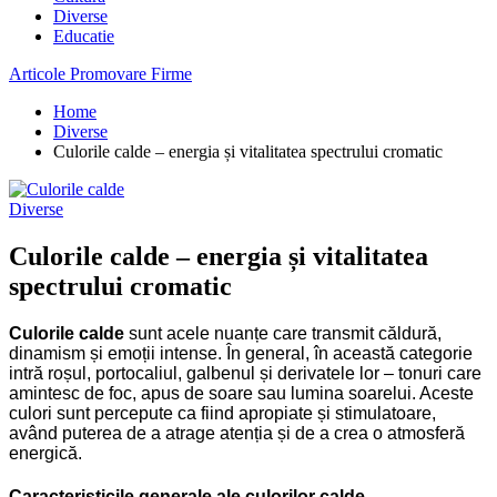
Diverse
Educatie
Articole Promovare Firme
Home
Diverse
Culorile calde – energia și vitalitatea spectrului cromatic
Diverse
Culorile calde – energia și vitalitatea
spectrului cromatic
Culorile calde
sunt acele nuanțe care transmit căldură,
dinamism și emoții intense. În general, în această categorie
intră roșul, portocaliul, galbenul și derivatele lor – tonuri care
amintesc de foc, apus de soare sau lumina soarelui. Aceste
culori sunt percepute ca fiind apropiate și stimulatoare,
având puterea de a atrage atenția și de a crea o atmosferă
energică.
Caracteristicile generale ale culorilor calde