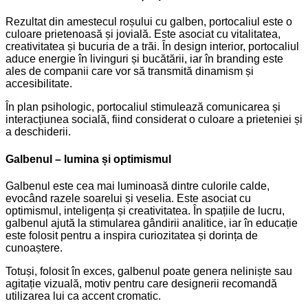
Rezultat din amestecul roșului cu galben, portocaliul este o
culoare prietenoasă și jovială. Este asociat cu vitalitatea,
creativitatea și bucuria de a trăi. În design interior, portocaliul
aduce energie în livinguri și bucătării, iar în branding este
ales de companii care vor să transmită dinamism și
accesibilitate.
În plan psihologic, portocaliul stimulează comunicarea și
interacțiunea socială, fiind considerat o culoare a prieteniei și
a deschiderii.
Galbenul – lumina și optimismul
Galbenul este cea mai luminoasă dintre culorile calde,
evocând razele soarelui și veselia. Este asociat cu
optimismul, inteligența și creativitatea. În spațiile de lucru,
galbenul ajută la stimularea gândirii analitice, iar în educație
este folosit pentru a inspira curiozitatea și dorința de
cunoaștere.
Totuși, folosit în exces, galbenul poate genera neliniște sau
agitație vizuală, motiv pentru care designerii recomandă
utilizarea lui ca accent cromatic.