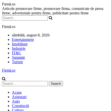
Firmă.ro
Articole promovare firme, promovare firma, comunicate de presa
firme, advertoriale pentru firme, publicitate pentru firme
Firmă.ro
sâmbătă, august 8, 2026
Entertainment
Imobiliare
Industrie
IT&C
Sanatate
Turism
Firmă.ro
Acasa
Asigurari
Auto
Constructii
Cultura