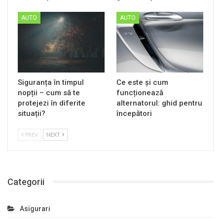
AUTO
AUTO
Siguranța în timpul
Ce este și cum
nopții – cum să te
funcționează
protejezi în diferite
alternatorul: ghid pentru
situații?
începători
PREV
NEXT
Categorii
Asigurari