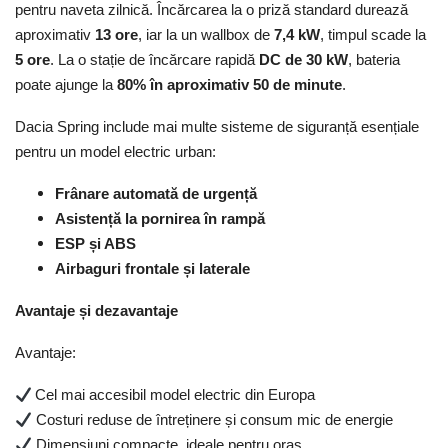
pentru naveta zilnică. Încărcarea la o priză standard durează
aproximativ
13 ore
, iar la un wallbox de
7,4 kW
, timpul scade la
5 ore
. La o stație de încărcare rapidă
DC de 30 kW
, bateria
poate ajunge la
80% în aproximativ 50 de minute
.
Dacia Spring include mai multe sisteme de siguranță esențiale
pentru un model electric urban:
Frânare automată de urgență
Asistență la pornirea în rampă
ESP și ABS
Airbaguri frontale și laterale
Avantaje și dezavantaje
Avantaje:
Cel mai accesibil model electric din Europa
Costuri reduse de întreținere și consum mic de energie
Dimensiuni compacte, ideale pentru oraș