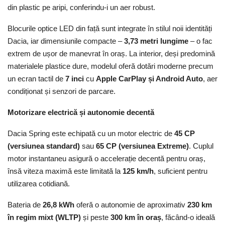
din plastic pe aripi, conferindu-i un aer robust.
Blocurile optice LED din față sunt integrate în stilul noii identități
Dacia, iar dimensiunile compacte –
3,73 metri lungime
– o fac
extrem de ușor de manevrat în oraș. La interior, deși predomină
materialele plastice dure, modelul oferă dotări moderne precum
un ecran tactil de
7 inci
cu
Apple CarPlay și Android Auto
, aer
condiționat și senzori de parcare.
Motorizare electrică și autonomie decentă
Dacia Spring este echipată cu un motor electric de
45 CP
(versiunea standard)
sau
65 CP (versiunea Extreme)
. Cuplul
motor instantaneu asigură o accelerație decentă pentru oraș,
însă viteza maximă este limitată la
125 km/h
, suficient pentru
utilizarea cotidiană.
Bateria de
26,8 kWh
oferă o autonomie de aproximativ
230 km
în regim mixt (WLTP)
și peste
300 km în oraș
, făcând-o ideală