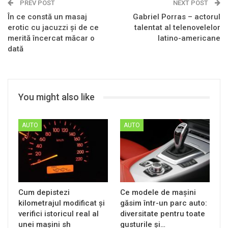
PREV POST
NEXT POST
În ce constă un masaj
Gabriel Porras – actorul
erotic cu jacuzzi și de ce
talentat al telenovelelor
merită încercat măcar o
latino-americane
dată
You might also like
AUTO
AUTO
Cum depistezi
Ce modele de mașini
kilometrajul modificat și
găsim într-un parc auto:
verifici istoricul real al
diversitate pentru toate
unei mașini sh
gusturile și…