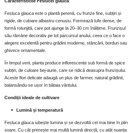
Caracteristicile Feslucei glauca
Fesluca glauca este o plantă perenă, cu frunze fine, subțiri și
rigide, de culoare albastru-cenușiu. Formează tufe dense, de
formă rotunjită, care pot ajunge la 20–30 cm înălțime. Frunzișul
său rămâne decorativ pe tot parcursul anului, ceea ce o face o
alegere excelentă pentru grădini moderne, stâncării, borduri sau
ghivece ornamentale.
În timpul verii, planta produce inflorescențe sub formă de spice
subțiri, de culoare bej-aurie, care se ridică deasupra frunzișului.
Aceste flori delicate adaugă un plus de farmec natural grădinii,
balansându-se ușor în bătaia vântului.
Condiții ideale de cultivare
Lumină și temperatură
Fesluca glauca iubește lumina și se dezvoltă cel mai bine în plin
soare. Cu cât primește mai multă lumină directă, cu atât nuanța