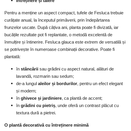
Întreținere și tăiere
Pentru a menține un aspect compact, tufele de Fesluca trebuie
curățate anual, la începutul primăverii, prin îndepărtarea
frunzelor uscate. După câțiva ani, planta poate fi divizată, iar
bucățile rezultate pot fi replantate, o metodă excelentă de
înmulțire și întinerire. Fesluca glauca este extrem de versatilă și
se potrivește în numeroase combinații decorative. Poate fi
plantată:
în
stâncării
sau grădini cu aspect natural, alături de
lavandă, rozmarin sau sedum;
de-a lungul
aleilor și bordurilor
, pentru un efect elegant
și modern;
în
ghivece și jardiniere
, ca plantă de accent;
în
grădini cu pietriș
, unde oferă un contrast plăcut cu
textura dură a pietrei.
O plantă decorativă cu întreținere minimă