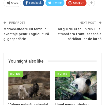
Share
Facebook
Twitter
Google+
PREV POST
NEXT POST
Motocositoare cu tambur –
Târgul de Crăciun din Lille:
avantaje pentru agricultură
atmosfera franțuzească a
și gospodărie
sărbătorilor de iarnă
You might also like
DIVERSE
DIVERSE
Vulpea polară: animalul
Ursul panda: simbolul