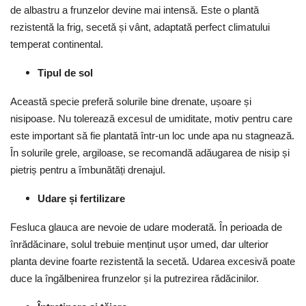
de albastru a frunzelor devine mai intensă. Este o plantă
rezistentă la frig, secetă și vânt, adaptată perfect climatului
temperat continental.
Tipul de sol
Această specie preferă solurile bine drenate, ușoare și
nisipoase. Nu tolerează excesul de umiditate, motiv pentru care
este important să fie plantată într-un loc unde apa nu stagnează.
În solurile grele, argiloase, se recomandă adăugarea de nisip și
pietriș pentru a îmbunătăți drenajul.
Udare și fertilizare
Fesluca glauca are nevoie de udare moderată. În perioada de
înrădăcinare, solul trebuie menținut ușor umed, dar ulterior
planta devine foarte rezistentă la secetă. Udarea excesivă poate
duce la îngălbenirea frunzelor și la putrezirea rădăcinilor.