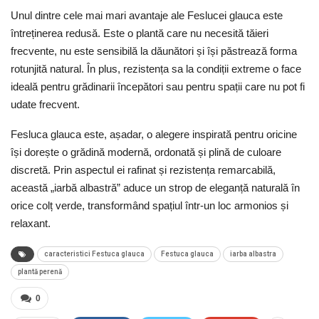
Unul dintre cele mai mari avantaje ale Feslucei glauca este
întreținerea redusă. Este o plantă care nu necesită tăieri
frecvente, nu este sensibilă la dăunători și își păstrează forma
rotunjită natural. În plus, rezistența sa la condiții extreme o face
ideală pentru grădinarii începători sau pentru spații care nu pot fi
udate frecvent.
Fesluca glauca este, așadar, o alegere inspirată pentru oricine
își dorește o grădină modernă, ordonată și plină de culoare
discretă. Prin aspectul ei rafinat și rezistența remarcabilă,
această „iarbă albastră” aduce un strop de eleganță naturală în
orice colț verde, transformând spațiul într-un loc armonios și
relaxant.
caracteristici Festuca glauca
Festuca glauca
iarba albastra
plantă perenă
0