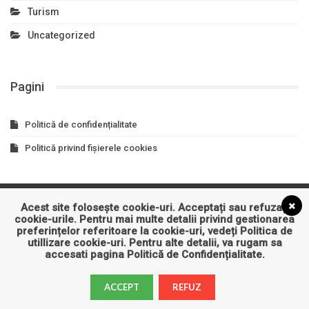
Turism
Uncategorized
Pagini
Politică de confidențialitate
Politică privind fișierele cookies
Acest site folosește cookie-uri. Acceptați sau refuzați
Asigurari
Auto
Business
Constructii
Cultura
cookie-urile. Pentru mai multe detalii privind gestionarea
preferințelor referitoare la cookie-uri, vedeți
Politica de
Educatie
Entertainment
Imobiliare
Industrie
IT&C
utillizare cookie-uri
. Pentru alte detalii, va rugam sa
accesati pagina
Politică de Confidențialitate
.
Sanatate
Turism
ACCEPT
REFUZ
© 2026 - Articole Promovare Firme.