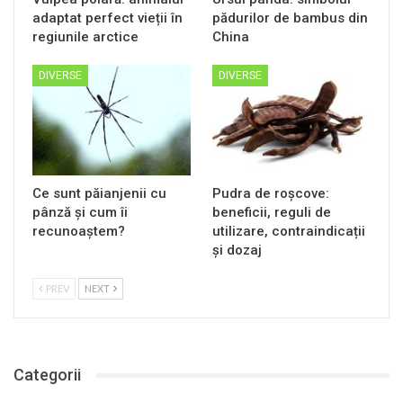
adaptat perfect vieții în
pădurilor de bambus din
regiunile arctice
China
DIVERSE
DIVERSE
Ce sunt păianjenii cu
Pudra de roșcove:
pânză și cum îi
beneficii, reguli de
recunoaștem?
utilizare, contraindicații
și dozaj
PREV
NEXT
Categorii