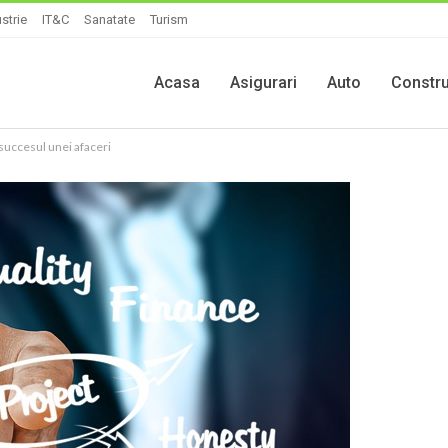
strie
IT&C
Sanatate
Turism
Acasa
Asigurari
Auto
Constru
 succesul unei afaceri