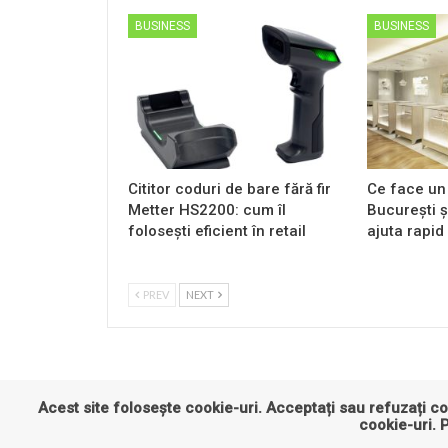
BUSINESS
BUSINESS
Cititor coduri de bare fără fir
Ce face un
Metter HS2200: cum îl
București ș
folosești eficient în retail
ajuta rapid
PREV
NEXT
Acest site folosește cookie-uri. Acceptați sau refuzați co
cookie-uri
. 