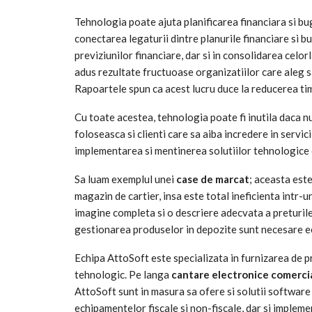
Tehnologia poate ajuta planificarea financiara si bu
conectarea legaturii dintre planurile financiare si b
previziunilor financiare, dar si in consolidarea celo
adus rezultate fructuoase organizatiilor care aleg s
Rapoartele spun ca acest lucru duce la reducerea timp
Cu toate acestea, tehnologia poate fi inutila daca n
foloseasca si clienti care sa aiba incredere in servic
implementarea si mentinerea solutiilor tehnologice 
Sa luam exemplul unei
case de marcat
; aceasta est
magazin de cartier, insa este total ineficienta intr
imagine completa si o descriere adecvata a preturile 
gestionarea produselor in depozite sunt necesare e
Echipa AttoSoft este specializata in furnizarea de pr
tehnologic. Pe langa
cantare electronice comerci
AttoSoft sunt in masura sa ofere si solutii software
echipamentelor fiscale si non-fiscale, dar si implemen