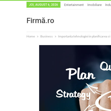
JOI, AUGUST 6, 2026
Entertainment
Imobiliare
Indu
Firmă.ro
Home
Business
Importanta tehnologiei in planificarea si