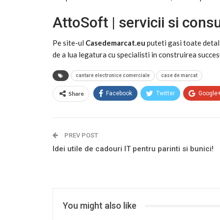
AttoSoft | servicii si con
Pe site-ul
Casedemarcat.eu
puteti gasi toate detal
de a lua legatura cu specialisti in construirea succesu
cantare electronice comerciale
case de marcat
Share
Facebook
Twitter
Google
PREV POST
Idei utile de cadouri IT pentru parinti si bunici!
You might also like