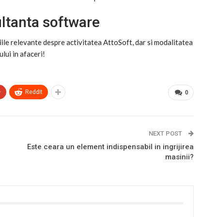
sultanta software
iile relevante despre activitatea AttoSoft, dar si modalitatea
lui in afaceri!
+
ReddIt
0
NEXT POST
Este ceara un element indispensabil in ingrijirea
masinii?