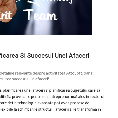
ficarea Si Succesul Unei Afaceri
etaliile relevante despre activitatea AttoSoft, dar si
truirea succesului in afaceri!
, planificarea unei afaceri si planificarea bugetului care sa
 dificila provocare pentru un antreprenor, mai ales in sectorul
e care detin tehnologie avansata pot avea procese de
lexibile la schimbarile structurii afacerii si le transforma in