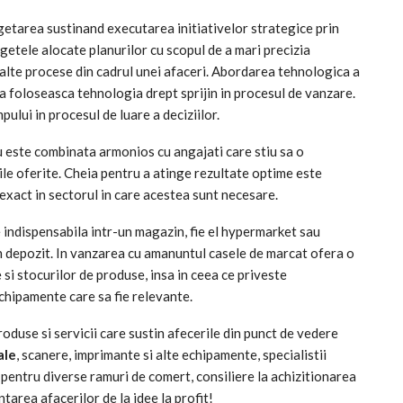
getarea sustinand executarea initiativelor strategice prin
ugetele alocate planurilor cu scopul de a mari precizia
rlalte procese din cadrul unei afaceri. Abordarea tehnologica a
a foloseasca tehnologia drept sprijin in procesul de vanzare.
ului in procesul de luare a deciziilor.
u este combinata armonios cu angajati care stiu sa o
iile oferite. Cheia pentru a atinge rezultate optime este
exact in sectorul in care acestea sunt necesare.
e indispensabila intr-un magazin, fie el hypermarket sau
-un depozit. In vanzarea cu amanuntul casele de marcat ofera o
si stocurilor de produse, insa in ceea ce priveste
chipamente care sa fie relevante.
oduse si servicii care sustin afecerile din punct de vedere
ale
, scanere, imprimante si alte echipamente, specialistii
 pentru diverse ramuri de comert, consiliere la achizitionarea
tarea afacerilor de la idee la profit!