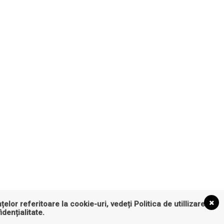
țelor referitoare la cookie-uri, vedeți
Politica de utillizare
idențialitate
.