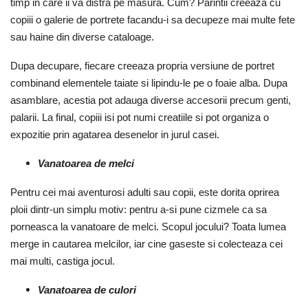
timp in care ii va distra pe masura. Cum? Parintii creeaza cu
copiii o galerie de portrete facandu-i sa decupeze mai multe fete
sau haine din diverse cataloage.
Dupa decupare, fiecare creeaza propria versiune de portret
combinand elementele taiate si lipindu-le pe o foaie alba. Dupa
asamblare, acestia pot adauga diverse accesorii precum genti,
palarii. La final, copiii isi pot numi creatiile si pot organiza o
expozitie prin agatarea desenelor in jurul casei.
Vanatoarea de melci
Pentru cei mai aventurosi adulti sau copii, este dorita oprirea
ploii dintr-un simplu motiv: pentru a-si pune cizmele ca sa
porneasca la vanatoare de melci. Scopul jocului? Toata lumea
merge in cautarea melcilor, iar cine gaseste si colecteaza cei
mai multi, castiga jocul.
Vanatoarea de culori