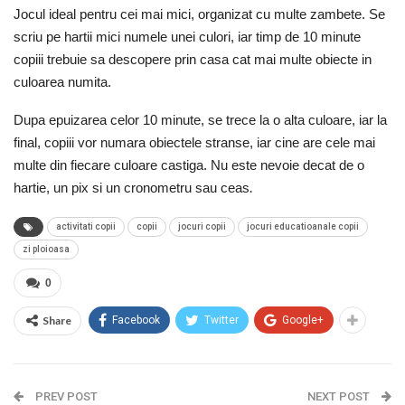
Jocul ideal pentru cei mai mici, organizat cu multe zambete. Se
scriu pe hartii mici numele unei culori, iar timp de 10 minute
copiii trebuie sa descopere prin casa cat mai multe obiecte in
culoarea numita.
Dupa epuizarea celor 10 minute, se trece la o alta culoare, iar la
final, copiii vor numara obiectele stranse, iar cine are cele mai
multe din fiecare culoare castiga. Nu este nevoie decat de o
.
hartie, un pix si un cronometru sau ceas
activitati copii
copii
jocuri copii
jocuri educatioanale copii
zi ploioasa
0
Share
Facebook
Twitter
Google+
PREV POST
NEXT POST