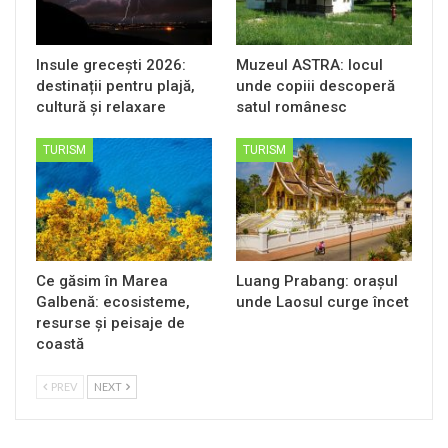
Insule grecești 2026:
Muzeul ASTRA: locul
destinații pentru plajă,
unde copiii descoperă
cultură și relaxare
satul românesc
TURISM
TURISM
Ce găsim în Marea
Luang Prabang: orașul
Galbenă: ecosisteme,
unde Laosul curge încet
resurse și peisaje de
coastă
PREV
NEXT