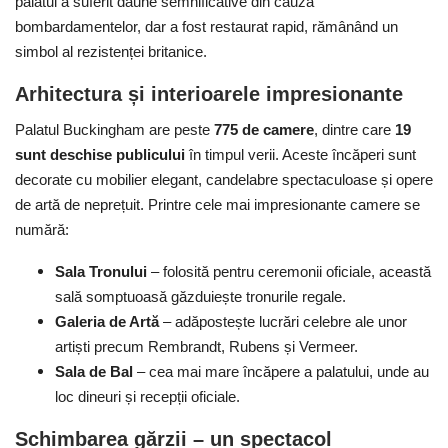
palatul a suferit daune semnificative din cauza
bombardamentelor, dar a fost restaurat rapid, rămânând un
simbol al rezistenței britanice.
Arhitectura și interioarele impresionante
Palatul Buckingham are peste
775 de camere
, dintre care
19
sunt deschise publicului
în timpul verii. Aceste încăperi sunt
decorate cu mobilier elegant, candelabre spectaculoase și opere
de artă de neprețuit. Printre cele mai impresionante camere se
numără:
Sala Tronului
–
f
olosită pentru ceremonii oficiale, această
sală somptuoasă găzduiește tronurile regale.
Galeria de Artă
–
a
dăpostește lucrări celebre ale unor
artiști precum Rembrandt, Rubens și Vermeer.
Sala de Bal
–
c
ea mai mare încăpere a palatului, unde au
loc dineuri și recepții oficiale.
Schimbarea gărzii – un spectacol