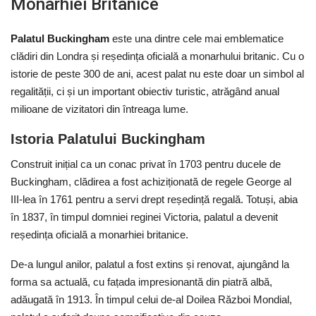
Monarhiei Britanice
Palatul Buckingham
este una dintre cele mai emblematice
clădiri din Londra și reședința oficială a monarhului britanic. Cu o
istorie de peste 300 de ani, acest palat nu este doar un simbol al
regalității, ci și un important obiectiv turistic, atrăgând anual
milioane de vizitatori din întreaga lume.
Istoria Palatului Buckingham
Construit inițial ca un conac privat în 1703 pentru ducele de
Buckingham, clădirea a fost achiziționată de regele George al
III-lea în 1761 pentru a servi drept reședință regală. Totuși, abia
în 1837, în timpul domniei reginei Victoria, palatul a devenit
reședința oficială a monarhiei britanice.
De-a lungul anilor, palatul a fost extins și renovat, ajungând la
forma sa actuală, cu fațada impresionantă din piatră albă,
adăugată în 1913. În timpul celui de-al Doilea Război Mondial,