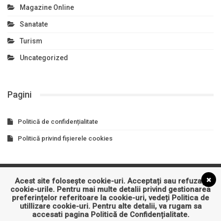
Magazine Online
Sanatate
Turism
Uncategorized
Pagini
Politică de confidențialitate
Politică privind fișierele cookies
Acest site folosește cookie-uri. Acceptați sau refuzați
Asigurari
Auto
Business
Constructii
Cultura
cookie-urile. Pentru mai multe detalii privind gestionarea
preferințelor referitoare la cookie-uri, vedeți
Politica de
Educatie
Entertainment
Imobiliare
Industrie
IT&C
utillizare cookie-uri
. Pentru alte detalii, va rugam sa
accesati pagina
Politică de Confidențialitate
.
Sanatate
Turism