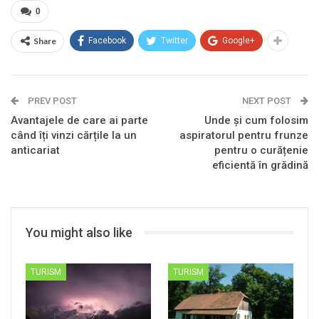
0
Share
Facebook
Twitter
Google+
PREV POST
NEXT POST
Avantajele de care ai parte
Unde și cum folosim
când îți vinzi cărțile la un
aspiratorul pentru frunze
anticariat
pentru o curățenie
eficientă în grădină
You might also like
TURISM
TURISM