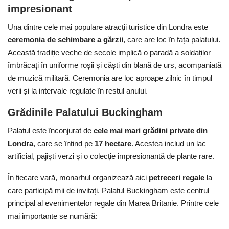
impresionant
Una dintre cele mai populare atracții turistice din Londra este
ceremonia de schimbare a gărzii
, care are loc în fața palatului.
Această tradiție veche de secole implică o paradă a soldaților
îmbrăcați în uniforme roșii și căști din blană de urs, acompaniată
de muzică militară. Ceremonia are loc aproape zilnic în timpul
verii și la intervale regulate în restul anului.
Grădinile Palatului Buckingham
Palatul este înconjurat de
cele mai mari grădini private din
Londra
, care se întind pe
17 hectare
. Acestea includ un lac
artificial, pajiști verzi și o colecție impresionantă de plante rare.
În fiecare vară, monarhul organizează aici
petreceri regale
la
care participă mii de invitați. Palatul Buckingham este centrul
principal al evenimentelor regale din Marea Britanie. Printre cele
mai importante se numără: