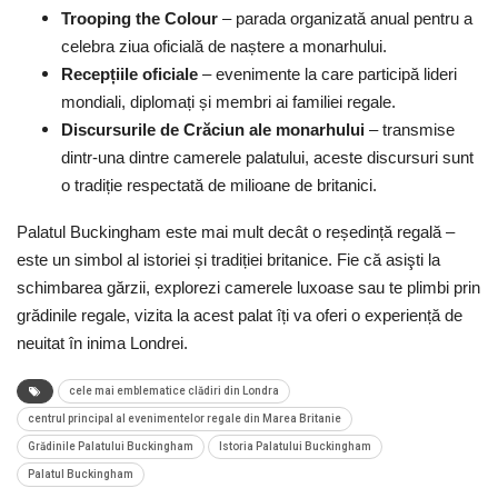
Trooping the Colour
–
p
arada organizată anual pentru a
celebra ziua oficială de naștere a monarhului.
Recepțiile oficiale
–
e
venimente la care participă lideri
mondiali, diplomați și membri ai familiei regale.
Discursurile de Crăciun ale monarhului
–
t
ransmise
dintr-una dintre camerele palatului, aceste discursuri sunt
o tradiție respectată de milioane de britanici.
Palatul Buckingham este mai mult decât o reședință regală –
este un simbol al istoriei și tradiției britanice. Fie că asişti la
schimbarea gărzii, explorezi camerele luxoase sau te plimbi prin
grădinile regale, vizita la acest palat îți va oferi o experiență de
neuitat în inima Londrei.
cele mai emblematice clădiri din Londra
centrul principal al evenimentelor regale din Marea Britanie
Grădinile Palatului Buckingham
Istoria Palatului Buckingham
Palatul Buckingham