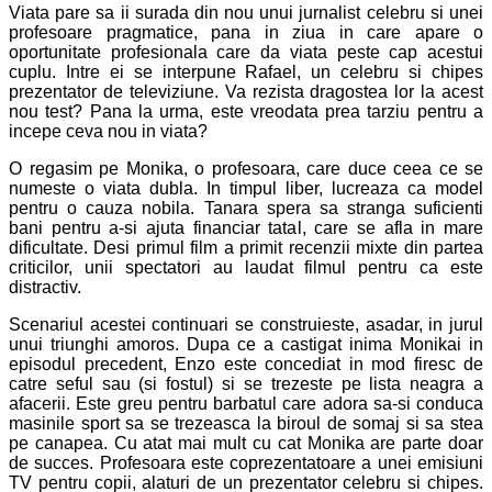
Viata pare sa ii surada din nou unui jurnalist celebru si unei
profesoare pragmatice, pana in ziua in care apare o
oportunitate profesionala care da viata peste cap acestui
cuplu. Intre ei se interpune Rafael, un celebru si chipes
prezentator de televiziune. Va rezista dragostea lor la acest
nou test? Pana la urma, este vreodata prea tarziu pentru a
incepe ceva nou in viata?
O regasim pe Monika, o profesoara, care duce ceea ce se
numeste o viata dubla. In timpul liber, lucreaza ca model
pentru o cauza nobila. Tanara spera sa stranga suficienti
bani pentru a-si ajuta financiar tatal, care se afla in mare
dificultate. Desi primul film a primit recenzii mixte din partea
criticilor, unii spectatori au laudat filmul pentru ca este
distractiv.
Scenariul acestei continuari se construieste, asadar, in jurul
unui triunghi amoros. Dupa ce a castigat inima Monikai in
episodul precedent, Enzo este concediat in mod firesc de
catre seful sau (si fostul) si se trezeste pe lista neagra a
afacerii. Este greu pentru barbatul care adora sa-si conduca
masinile sport sa se trezeasca la biroul de somaj si sa stea
pe canapea. Cu atat mai mult cu cat Monika are parte doar
de succes. Profesoara este coprezentatoare a unei emisiuni
TV pentru copii, alaturi de un prezentator celebru si chipes.