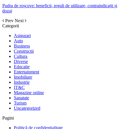
Pudra de roșcove: beneficii, reguli de utilizare, contraindicații și
dozaj
Prev
Next
Categorii
Asigurari
Auto
Business
Constructii
Cultura
Diverse
Educatie
Entertainment
Imobiliare
Industrie
IT&C
Magazine online
Sanatate
Turism
Uncategorized
Pagini
Politică de confidențialitate