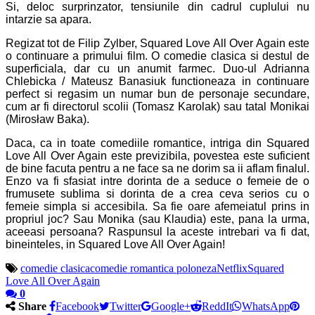
Si, deloc surprinzator, tensiunile din cadrul cuplului nu
intarzie sa apara.
Regizat tot de Filip Zylber, Squared Love All Over Again este
o continuare a primului film. O comedie clasica si destul de
superficiala, dar cu un anumit farmec. Duo-ul Adrianna
Chlebicka / Mateusz Banasiuk functioneaza in continuare
perfect si regasim un numar bun de personaje secundare,
cum ar fi directorul scolii (Tomasz Karolak) sau tatal Monikai
(Mirosław Baka).
Daca, ca in toate comediile romantice, intriga din Squared
Love All Over Again este previzibila, povestea este suficient
de bine facuta pentru a ne face sa ne dorim sa ii aflam finalul.
Enzo va fi sfasiat intre dorinta de a seduce o femeie de o
frumusete sublima si dorinta de a crea ceva serios cu o
femeie simpla si accesibila. Sa fie oare afemeiatul prins in
propriul joc? Sau Monika (sau Klaudia) este, pana la urma,
aceeasi persoana? Raspunsul la aceste intrebari va fi dat,
bineinteles, in Squared Love All Over Again!
comedie clasica
comedie romantica poloneza
Netflix
Squared
Love All Over Again
0
Share
Facebook
Twitter
Google+
ReddIt
WhatsApp