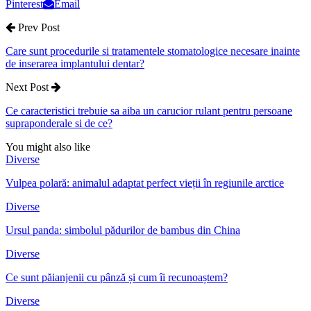
Pinterest
Email
Prev Post
Care sunt procedurile si tratamentele stomatologice necesare inainte
de inserarea implantului dentar?
Next Post
Ce caracteristici trebuie sa aiba un carucior rulant pentru persoane
supraponderale si de ce?
You might also like
Diverse
Vulpea polară: animalul adaptat perfect vieții în regiunile arctice
Diverse
Ursul panda: simbolul pădurilor de bambus din China
Diverse
Ce sunt păianjenii cu pânză și cum îi recunoaștem?
Diverse