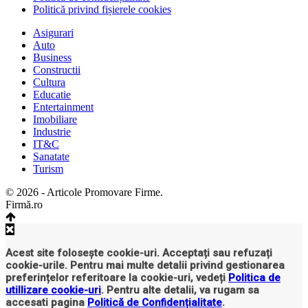
Politică privind fișierele cookies
Asigurari
Auto
Business
Constructii
Cultura
Educatie
Entertainment
Imobiliare
Industrie
IT&C
Sanatate
Turism
© 2026 - Articole Promovare Firme.
Firmă.ro
Acest site folosește cookie-uri. Acceptați sau refuzați
cookie-urile. Pentru mai multe detalii privind gestionarea
preferințelor referitoare la cookie-uri, vedeți
Politica de
utillizare cookie-uri
. Pentru alte detalii, va rugam sa
accesati pagina
Politică de Confidențialitate
.