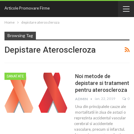
Articole Promovare Firme
Home
depistare ateroscleroza
Browsing Tag
Depistare Ateroscleroza
Noi metode de
SANATATE
depistare si tratament
pentru ateroscleroza
ian. 22, 2019
0
ADMIN
Una din principalele cauze ale
mortalitatii in ziua de astazi o
reprezinta accidentul vascular
cerebral si accidentele
vasculare, precum si infarctul.