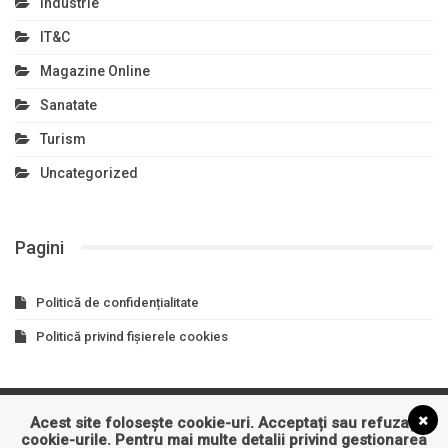
Industrie
IT&C
Magazine Online
Sanatate
Turism
Uncategorized
Pagini
Politică de confidențialitate
Politică privind fișierele cookies
Acest site folosește cookie-uri. Acceptați sau refuzați
Asigurari
Auto
Business
Constructii
Cultura
cookie-urile. Pentru mai multe detalii privind gestionarea