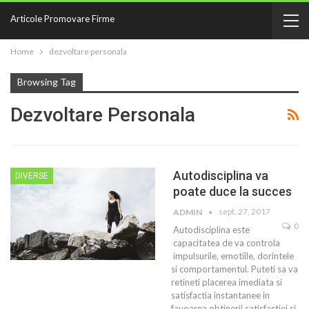
Articole Promovare Firme
Home
dezvoltare personala
Browsing Tag
Dezvoltare Personala
Autodisciplina va
DIVERSE
poate duce la succes
sept. 27, 2017
ADMIN
0
Autodisciplina este
capacitatea de va controla
impulsurile, emotiile, dorintele
si comportamentul. Puteti sa va
retineti placerea imediata si
satisfactia instantanee in
favoarea obtinerii satisfactiei si