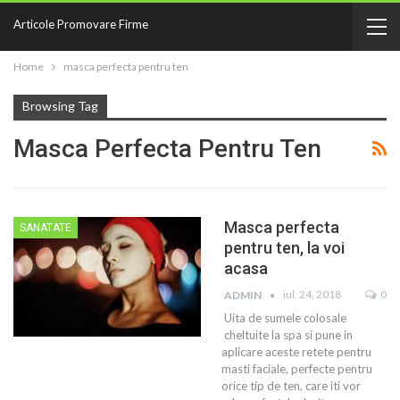
Articole Promovare Firme
Home
masca perfecta pentru ten
Browsing Tag
Masca Perfecta Pentru Ten
Masca perfecta
SANATATE
pentru ten, la voi
acasa
iul. 24, 2018
0
ADMIN
Uita de sumele colosale
cheltuite la spa si pune in
aplicare aceste retete pentru
masti faciale, perfecte pentru
orice tip de ten, care iti vor