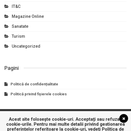
IT&C
Magazine Online
Sanatate
Turism
Uncategorized
Pagini
Politică de confidențialitate
Politică privind fișierele cookies
Acest site folosește cookie-uri. Acceptați sau refuzați
Asigurari
Auto
Business
Constructii
Cultura
cookie-urile. Pentru mai multe detalii privind gestionarea
preferințelor referitoare la cookie-uri, vedeți
Politica de
Educatie
Entertainment
Imobiliare
Industrie
IT&C