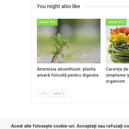
You might also like
SANATATE
SANATATE
Artemisia absinthium: planta
Carența de 
amară folosită pentru digestie
simptome ș
organism
PREV
NEXT
Acest site folosește cookie-uri. Acceptați sau refuzați co