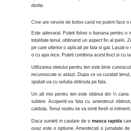
dorite.
Cine are nevoie de botox cand ne putem face 
Este adevarat. Puteti folosi o banana pentru o m
totalitate tenul, obtinand un aspect fin al pieli
pe care ulterior o aplicati pe fata si gat. Lasati-
o cu apa rece. Puteti combina acest fruct si cu i
Utilizarea otetului pentru ten este bine cunoscu
recunoscute si astazi. Dupa ce va curatati tenul
spalati-va cu solutia obtinuta pe fata.
Un alt mix pentru ten este obtinut din ¼ cana 
subtire. Acoperiti-va fata cu amestecul obtinut,
calduta. Tenul vostru se va simti fresh si intinerit.
Daca sunteti in cautare de o
masca rapida
care
ovaz este o optiune. Amestecati o jumatate de