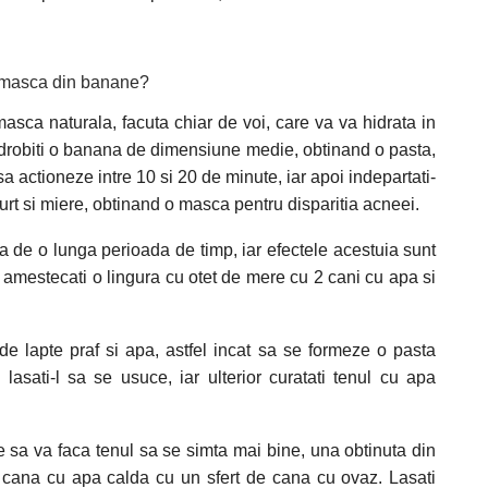
o masca din banane?
asca naturala, facuta chiar de voi, care va va hidrata in
i. Zdrobiti o banana de dimensiune medie, obtinand o pasta,
o sa actioneze intre 10 si 20 de minute, iar apoi indepartati-
aurt si miere, obtinand o masca pentru disparitia acneei.
ta de o lunga perioada de timp, iar efectele acestuia sunt
, amestecati o lingura cu otet de mere cu 2 cani cu apa si
de lapte praf si apa, astfel incat sa se formeze o pasta
 lasati-l sa se usuce, iar ulterior curatati tenul cu apa
 sa va faca tenul sa se simta mai bine, una obtinuta din
 cana cu apa calda cu un sfert de cana cu ovaz. Lasati