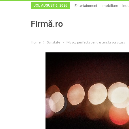
JOI, AUGUST 6, 2026
Entertainment
Imobiliare
Indu
Firmă.ro
Home
Sanatate
Masca perfecta pentru ten, la voi acasa