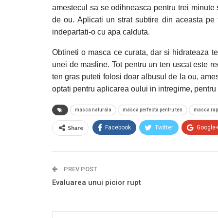
amestecul sa se odihneasca pentru trei minute si
de ou. Aplicati un strat subtire din aceasta pe 
indepartati-o cu apa calduta.
Obtineti o masca ce curata, dar si hidrateaza t
unei de masline. Tot pentru un ten uscat este 
ten gras puteti folosi doar albusul de la ou, ame
optati pentru aplicarea oului in intregime, pentr
masca naturala
masca perfecta pentru ten
masca rap
Share
Facebook
Twitter
Google
PREV POST
Evaluarea unui picior rupt