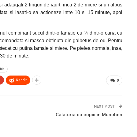
 adaugati 2 linguri de iaurt, inca 2 de miere si un albus
fata si lasati-o sa actioneze intre 10 si 15 minute, apoi
enul combinant sucul dintr-o lamaie cu ¼ dintr-o cana cu
recomandata si masca obtinuta din galbetus de ou. Pentru
stecat cu putina lamaie si miere. Pe pielea normala, insa,
u 30 de minute.
ida
+
ReddIt
0
NEXT POST
Calatoria cu copiii in Munchen