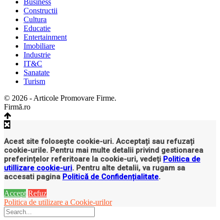
Business
Constructii
Cultura
Educatie
Entertainment
Imobiliare
Industrie
IT&C
Sanatate
Turism
© 2026 - Articole Promovare Firme.
Firmă.ro
Acest site folosește cookie-uri. Acceptați sau refuzați
cookie-urile. Pentru mai multe detalii privind gestionarea
preferințelor referitoare la cookie-uri, vedeți
Politica de
utillizare cookie-uri
. Pentru alte detalii, va rugam sa
accesati pagina
Politică de Confidențialitate
.
Accept
Refuz
Politica de utilizare a Cookie-urilor