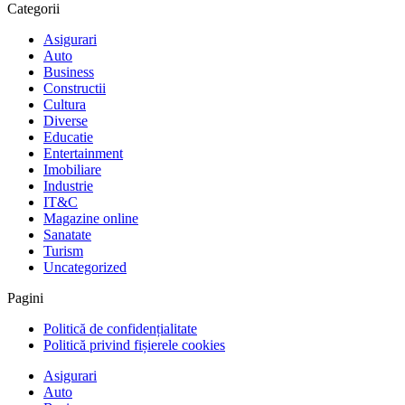
Categorii
Asigurari
Auto
Business
Constructii
Cultura
Diverse
Educatie
Entertainment
Imobiliare
Industrie
IT&C
Magazine online
Sanatate
Turism
Uncategorized
Pagini
Politică de confidențialitate
Politică privind fișierele cookies
Asigurari
Auto